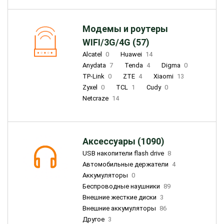
Модемы и роутеры
WIFI/3G/4G (57)
Alcatel
0
Huawei
14
Anydata
7
Tenda
4
Digma
0
TP-Link
0
ZTE
4
Xiaomi
13
Zyxel
0
TCL
1
Cudy
0
Netcraze
14
Аксессуары (1090)
USB накопители flash drive
8
Автомобильные держатели
4
Аккумуляторы
0
Беспроводные наушники
89
Внешние жесткие диски
3
Внешние аккумуляторы
86
Другое
3