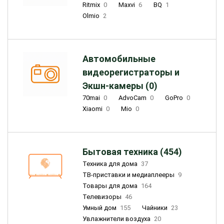
Ritmix
0
Maxvi
6
BQ
1
Olmio
2
Автомобильные
видеорегистраторы и
Экшн-камеры (0)
70mai
0
AdvoCam
0
GoPro
0
Xiaomi
0
Mio
0
Бытовая техника (454)
Техника для дома
37
ТВ-приставки и медиаплееры
9
Товары для дома
164
Телевизоры
46
Умный дом
155
Чайники
23
Увлажнители воздуха
20