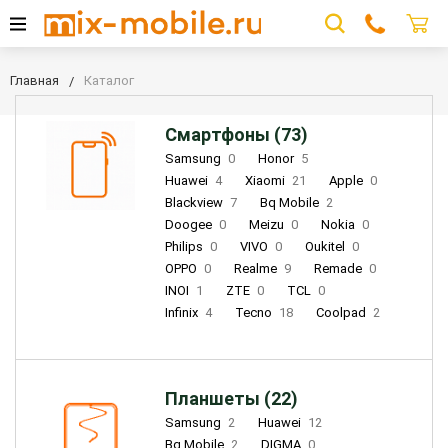
Главная
Каталог
Смартфоны (73)
Samsung
0
Honor
5
Huawei
4
Xiaomi
21
Apple
0
Blackview
7
Bq Mobile
2
Doogee
0
Meizu
0
Nokia
0
Philips
0
VIVO
0
Oukitel
0
OPPO
0
Realme
9
Remade
0
INOI
1
ZTE
0
TCL
0
Infinix
4
Tecno
18
Coolpad
2
Планшеты (22)
Samsung
2
Huawei
12
Bq Mobile
2
DIGMA
0