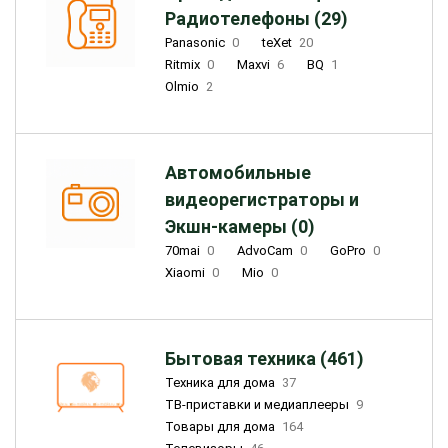
Радиотелефоны (29)
Panasonic
0
teXet
20
Ritmix
0
Maxvi
6
BQ
1
Olmio
2
Автомобильные
видеорегистраторы и
Экшн-камеры (0)
70mai
0
AdvoCam
0
GoPro
0
Xiaomi
0
Mio
0
Бытовая техника (461)
Техника для дома
37
ТВ-приставки и медиаплееры
9
Товары для дома
164