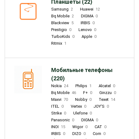
Планшеты (22)
Samsung
2
Huawei
12
Bq Mobile
2
DIGMA
0
Blackview
5
IRBIS
0
Prestigio
0
Lenovo
0
TurboKids
0
Apple
0
Ritmix
1
Мобильные телефоны
(220)
Nokia
24
Philips
1
Alcatel
0
Bq Mobile
46
F+
0
Ginzzu
0
Maxvi
70
Nobby
0
Texet
14
ITEL
0
Vertex
0
JOY'S
0
Strike
0
Ulefone
0
Panasonic
0
DIGMA
0
INOI
15
Wigor
0
CAT
0
IRBIS
0
DIZO
0
Corn
0