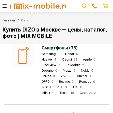
Главная
Каталог
Купить DIZO в Москве — цены, каталог,
фото | MIX MOBILE
Смартфоны (73)
Samsung
0
Honor
5
Huawei
4
Xiaomi
21
Apple
0
Blackview
7
Bq Mobile
2
Doogee
0
Meizu
0
Nokia
0
Philips
0
VIVO
0
Oukitel
0
OPPO
0
Realme
9
Remade
0
INOI
1
ZTE
0
TCL
0
Infinix
4
Tecno
18
Coolpad
2