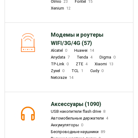
Olmio
23
Fontel
15
Xenium
12
Модемы и роутеры
WIFI/3G/4G (57)
Alcatel
0
Huawei
14
Anydata
7
Tenda
4
Digma
0
TP-Link
0
ZTE
4
Xiaomi
13
Zyxel
0
TCL
1
Cudy
0
Netcraze
14
Аксессуары (1090)
USB накопители flash drive
8
Автомобильные держатели
4
Аккумуляторы
0
Беспроводные наушники
89