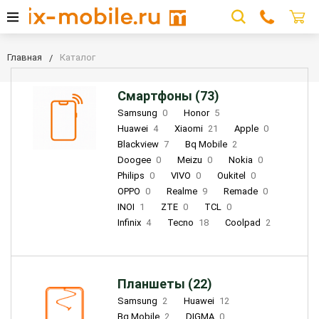
Главная
Каталог
Смартфоны (73)
Samsung
0
Honor
5
Huawei
4
Xiaomi
21
Apple
0
Blackview
7
Bq Mobile
2
Doogee
0
Meizu
0
Nokia
0
Philips
0
VIVO
0
Oukitel
0
OPPO
0
Realme
9
Remade
0
INOI
1
ZTE
0
TCL
0
Infinix
4
Tecno
18
Coolpad
2
Планшеты (22)
Samsung
2
Huawei
12
Bq Mobile
2
DIGMA
0