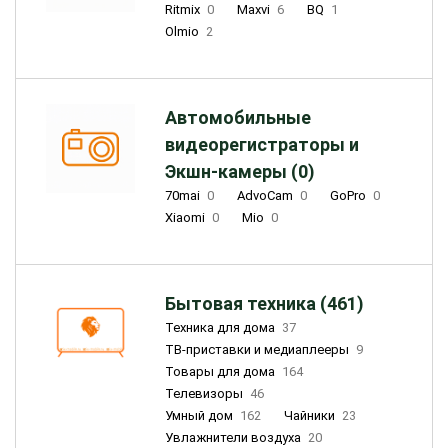
Ritmix
0
Maxvi
6
BQ
1
Olmio
2
Автомобильные
видеорегистраторы и
Экшн-камеры (0)
70mai
0
AdvoCam
0
GoPro
0
Xiaomi
0
Mio
0
Бытовая техника (461)
Техника для дома
37
ТВ-приставки и медиаплееры
9
Товары для дома
164
Телевизоры
46
Умный дом
162
Чайники
23
Увлажнители воздуха
20