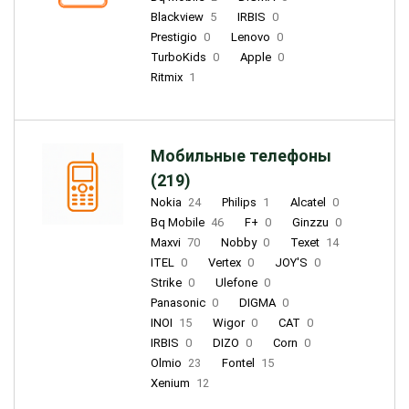
Blackview
5
IRBIS
0
Prestigio
0
Lenovo
0
TurboKids
0
Apple
0
Ritmix
1
Мобильные телефоны
(219)
Nokia
24
Philips
1
Alcatel
0
Bq Mobile
46
F+
0
Ginzzu
0
Maxvi
70
Nobby
0
Texet
14
ITEL
0
Vertex
0
JOY'S
0
Strike
0
Ulefone
0
Panasonic
0
DIGMA
0
INOI
15
Wigor
0
CAT
0
IRBIS
0
DIZO
0
Corn
0
Olmio
23
Fontel
15
Xenium
12