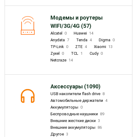
Модемы и роутеры
WIFI/3G/4G (57)
Alcatel
0
Huawei
14
Anydata
7
Tenda
4
Digma
0
TP-Link
0
ZTE
4
Xiaomi
13
Zyxel
0
TCL
1
Cudy
0
Netcraze
14
Аксессуары (1090)
USB накопители flash drive
8
Автомобильные держатели
4
Аккумуляторы
0
Беспроводные наушники
89
Внешние жесткие диски
3
Внешние аккумуляторы
86
Другое
3