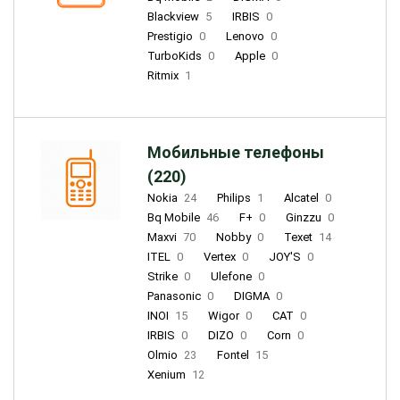
Blackview
5
IRBIS
0
Prestigio
0
Lenovo
0
TurboKids
0
Apple
0
Ritmix
1
Мобильные телефоны
(220)
Nokia
24
Philips
1
Alcatel
0
Bq Mobile
46
F+
0
Ginzzu
0
Maxvi
70
Nobby
0
Texet
14
ITEL
0
Vertex
0
JOY'S
0
Strike
0
Ulefone
0
Panasonic
0
DIGMA
0
INOI
15
Wigor
0
CAT
0
IRBIS
0
DIZO
0
Corn
0
Olmio
23
Fontel
15
Xenium
12