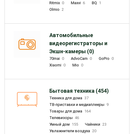
Ritmix
0
Maxvi
6
BQ
1
Olmio
2
Автомобильные
видеорегистраторы и
Экшн-камеры (0)
70mai
0
AdvoCam
0
GoPro
0
Xiaomi
0
Mio
0
Бытовая техника (454)
Техника для дома
37
ТВ-приставки и медиаплееры
9
Товары для дома
164
Телевизоры
46
Умный дом
155
Чайники
23
Увлажнители воздуха
20