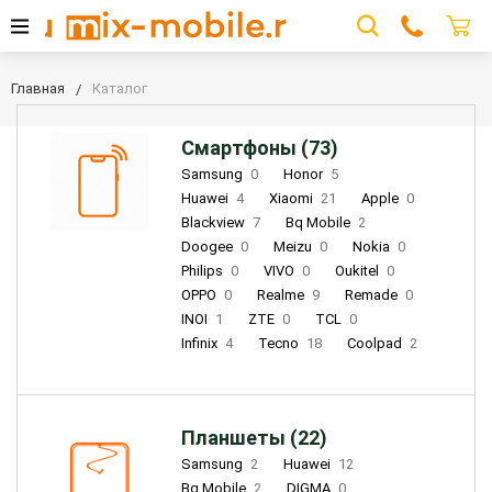
Главная
Каталог
Смартфоны (73)
Samsung
0
Honor
5
Huawei
4
Xiaomi
21
Apple
0
Blackview
7
Bq Mobile
2
Doogee
0
Meizu
0
Nokia
0
Philips
0
VIVO
0
Oukitel
0
OPPO
0
Realme
9
Remade
0
INOI
1
ZTE
0
TCL
0
Infinix
4
Tecno
18
Coolpad
2
Планшеты (22)
Samsung
2
Huawei
12
Bq Mobile
2
DIGMA
0