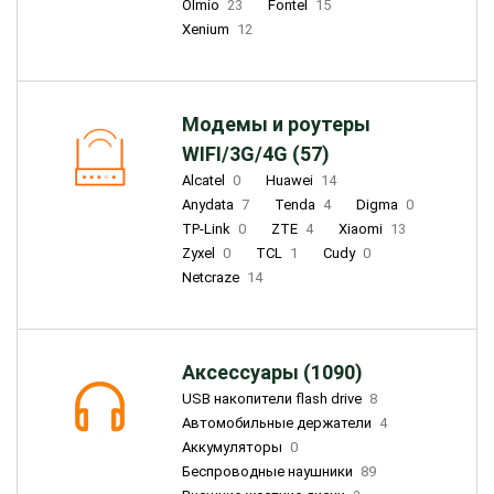
Olmio
23
Fontel
15
Xenium
12
Модемы и роутеры
WIFI/3G/4G (57)
Alcatel
0
Huawei
14
Anydata
7
Tenda
4
Digma
0
TP-Link
0
ZTE
4
Xiaomi
13
Zyxel
0
TCL
1
Cudy
0
Netcraze
14
Аксессуары (1090)
USB накопители flash drive
8
Автомобильные держатели
4
Аккумуляторы
0
Беспроводные наушники
89