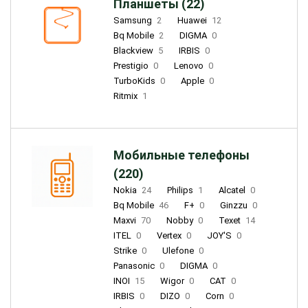
Планшеты (22)
Samsung
2
Huawei
12
Bq Mobile
2
DIGMA
0
Blackview
5
IRBIS
0
Prestigio
0
Lenovo
0
TurboKids
0
Apple
0
Ritmix
1
Мобильные телефоны
(220)
Nokia
24
Philips
1
Alcatel
0
Bq Mobile
46
F+
0
Ginzzu
0
Maxvi
70
Nobby
0
Texet
14
ITEL
0
Vertex
0
JOY'S
0
Strike
0
Ulefone
0
Panasonic
0
DIGMA
0
INOI
15
Wigor
0
CAT
0
IRBIS
0
DIZO
0
Corn
0