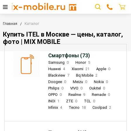
Главная
Каталог
Купить ITEL в Москве — цены, каталог,
фото | MIX MOBILE
Смартфоны (73)
Samsung
0
Honor
5
Huawei
4
Xiaomi
21
Apple
0
Blackview
7
Bq Mobile
2
Doogee
0
Meizu
0
Nokia
0
Philips
0
VIVO
0
Oukitel
0
OPPO
0
Realme
9
Remade
0
INOI
1
ZTE
0
TCL
0
Infinix
4
Tecno
18
Coolpad
2