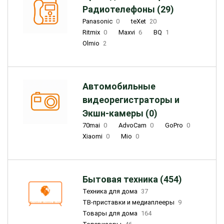
Радиотелефоны (29)
Panasonic
0
teXet
20
Ritmix
0
Maxvi
6
BQ
1
Olmio
2
Автомобильные
видеорегистраторы и
Экшн-камеры (0)
70mai
0
AdvoCam
0
GoPro
0
Xiaomi
0
Mio
0
Бытовая техника (454)
Техника для дома
37
ТВ-приставки и медиаплееры
9
Товары для дома
164