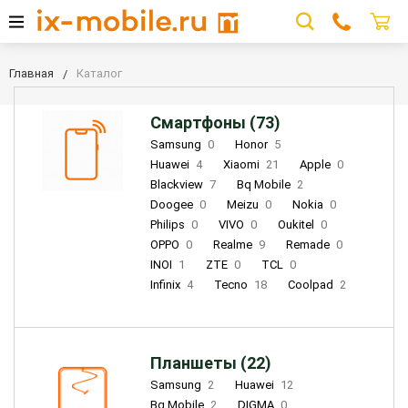
Главная
Каталог
Смартфоны (73)
Samsung
0
Honor
5
Huawei
4
Xiaomi
21
Apple
0
Blackview
7
Bq Mobile
2
Doogee
0
Meizu
0
Nokia
0
Philips
0
VIVO
0
Oukitel
0
OPPO
0
Realme
9
Remade
0
INOI
1
ZTE
0
TCL
0
Infinix
4
Tecno
18
Coolpad
2
Планшеты (22)
Samsung
2
Huawei
12
Bq Mobile
2
DIGMA
0