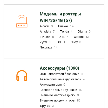
Модемы и роутеры
WIFI/3G/4G (57)
Alcatel
0
Huawei
14
Anydata
7
Tenda
4
Digma
0
TP-Link
0
ZTE
4
Xiaomi
13
Zyxel
0
TCL
1
Cudy
0
Netcraze
14
Аксессуары (1090)
USB накопители flash drive
8
Автомобильные держатели
4
Аккумуляторы
0
Беспроводные наушники
89
Внешние жесткие диски
3
Внешние аккумуляторы
86
Другое
3