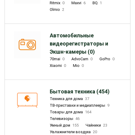
Ritmix
0
Maxvi
6
BQ
1
Olmio
2
Автомобильные
видеорегистраторы и
Экшн-камеры (0)
70mai
0
AdvoCam
0
GoPro
0
Xiaomi
0
Mio
0
Бытовая техника (454)
Техника для дома
37
ТВ-приставки и медиаплееры
9
Товары для дома
164
Телевизоры
46
Умный дом
155
Чайники
23
Увлажнители воздуха
20