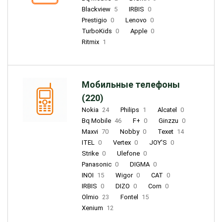
Blackview
5
IRBIS
0
Prestigio
0
Lenovo
0
TurboKids
0
Apple
0
Ritmix
1
Мобильные телефоны
(220)
Nokia
24
Philips
1
Alcatel
0
Bq Mobile
46
F+
0
Ginzzu
0
Maxvi
70
Nobby
0
Texet
14
ITEL
0
Vertex
0
JOY'S
0
Strike
0
Ulefone
0
Panasonic
0
DIGMA
0
INOI
15
Wigor
0
CAT
0
IRBIS
0
DIZO
0
Corn
0
Olmio
23
Fontel
15
Xenium
12