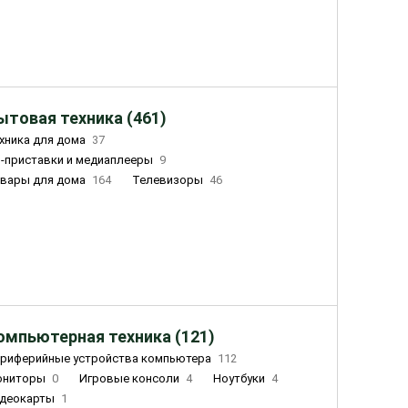
ытовая техника (461)
хника для дома
37
-приставки и медиаплееры
9
вары для дома
164
Телевизоры
46
ный дом
162
Чайники
23
лажнители воздуха
20
омпьютерная техника (121)
риферийные устройства компьютера
112
ониторы
0
Игровые консоли
4
Ноутбуки
4
деокарты
1