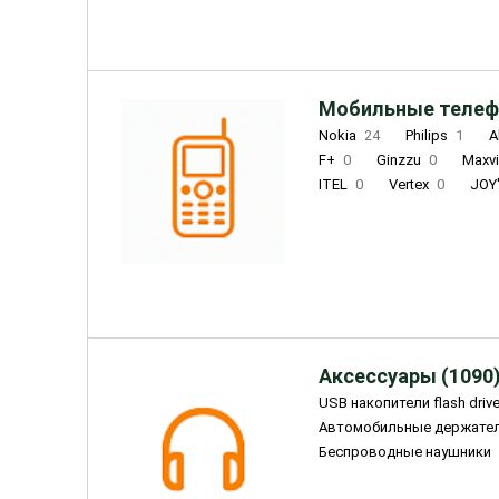
Мобильные телеф
Nokia
24
Philips
1
A
F+
0
Ginzzu
0
Maxv
ITEL
0
Vertex
0
JOY
Ulefone
0
Panasonic
0
Wigor
0
CAT
0
IRBI
Olmio
23
Fontel
15
Аксессуары (1090
USB накопители flash driv
Автомобильные держате
Беспроводные наушники
Внешние жесткие диски