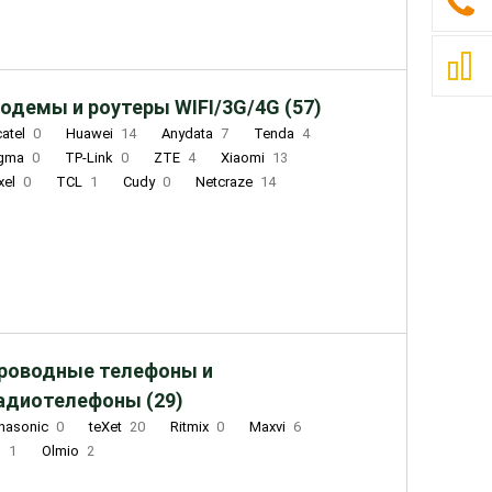
одемы и роутеры WIFI/3G/4G (57)
catel
0
Huawei
14
Anydata
7
Tenda
4
igma
0
TP-Link
0
ZTE
4
Xiaomi
13
xel
0
TCL
1
Cudy
0
Netcraze
14
роводные телефоны и
адиотелефоны (29)
nasonic
0
teXet
20
Ritmix
0
Maxvi
6
Q
1
Olmio
2