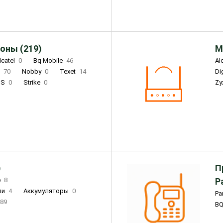
оны (219)
М
lcatel
0
Bq Mobile
46
Al
i
70
Nobby
0
Texet
14
D
'S
0
Strike
0
Zy
DIGMA
0
INOI
15
S
0
DIZO
0
Corn
0
Xenium
12
)
П
e
8
Р
ли
4
Аккумуляторы
0
Pa
89
B
3