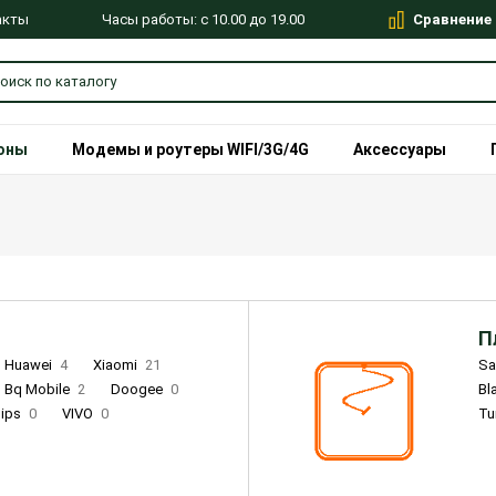
Сравнение
Часы работы: с 10.00 до 19.00
акты
оны
Модемы и роутеры WIFI/3G/4G
Аксессуары
П
Huawei
4
Xiaomi
21
S
Bq Mobile
2
Doogee
0
Bl
lips
0
VIVO
0
Tu
alme
9
Remade
0
Infinix
4
Tecno
18