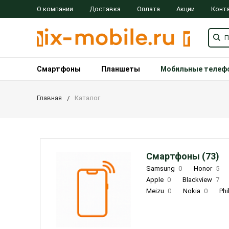
О компании
Доставка
Оплата
Акции
Конт
Смартфоны
Планшеты
Мобильные телеф
Главная
Каталог
Смартфоны (73)
Samsung
0
Honor
5
Apple
0
Blackview
7
Meizu
0
Nokia
0
Phi
Oukitel
0
OPPO
0
Re
INOI
1
ZTE
0
TCL
0
Coolpad
2