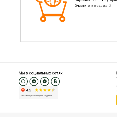
Очиститель воздуха
2
Пылесосы
9
Смартфо
Смартфоны Samsung
20
Смартфоны OnePlus/Pixel/U
Электронные книги EU
3
Мы в социальных сетях