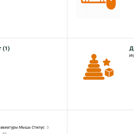
 (1)
Д
Иг
лавиатуры Мышь Стилус
3
и
30