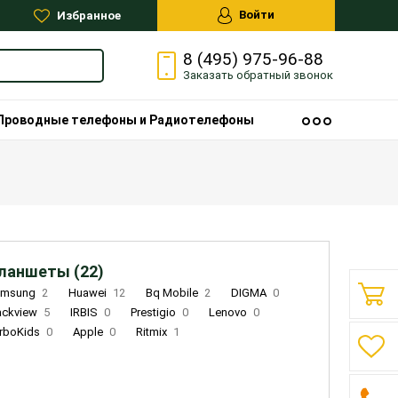
Войти
Избранное
8 (495) 975-96-88
Заказать
обратный
звонок
Проводные телефоны и Радиотелефоны
ланшеты (22)
amsung
2
Huawei
12
Bq Mobile
2
DIGMA
0
ackview
5
IRBIS
0
Prestigio
0
Lenovo
0
rboKids
0
Apple
0
Ritmix
1