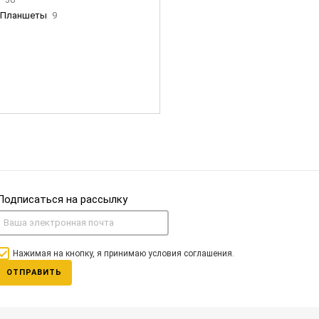
Планшеты
9
ны Apple
35
Фен Dyson
0
nigerz и тд
31
Часы
0
Подписаться на рассылку
Нажимая на кнопку, я принимаю условия соглашения.
ОТПРАВИТЬ