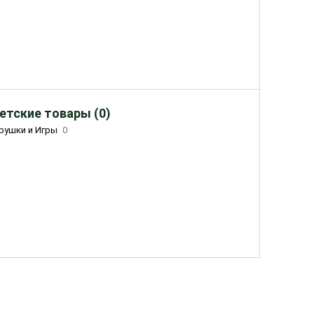
етские товары (0)
рушки и Игры
0