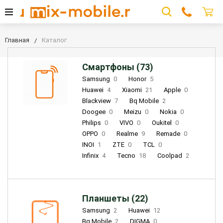
Главная
Каталог
Смартфоны (73)
Samsung
0
Honor
5
Huawei
4
Xiaomi
21
Apple
0
Blackview
7
Bq Mobile
2
Doogee
0
Meizu
0
Nokia
0
Philips
0
VIVO
0
Oukitel
0
OPPO
0
Realme
9
Remade
0
INOI
1
ZTE
0
TCL
0
Infinix
4
Tecno
18
Coolpad
2
Планшеты (22)
Samsung
2
Huawei
12
Bq Mobile
2
DIGMA
0