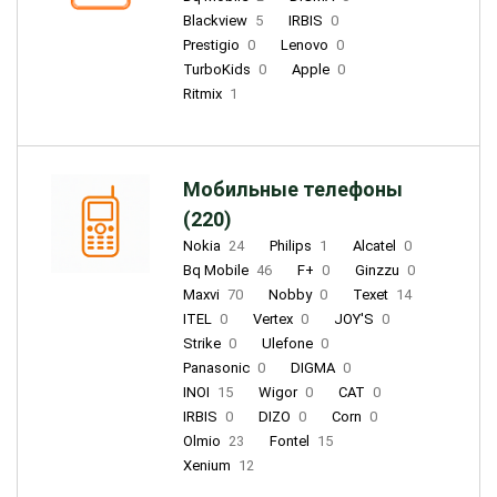
Blackview
5
IRBIS
0
Prestigio
0
Lenovo
0
TurboKids
0
Apple
0
Ritmix
1
Мобильные телефоны
(220)
Nokia
24
Philips
1
Alcatel
0
Bq Mobile
46
F+
0
Ginzzu
0
Maxvi
70
Nobby
0
Texet
14
ITEL
0
Vertex
0
JOY'S
0
Strike
0
Ulefone
0
Panasonic
0
DIGMA
0
INOI
15
Wigor
0
CAT
0
IRBIS
0
DIZO
0
Corn
0
Olmio
23
Fontel
15
Xenium
12