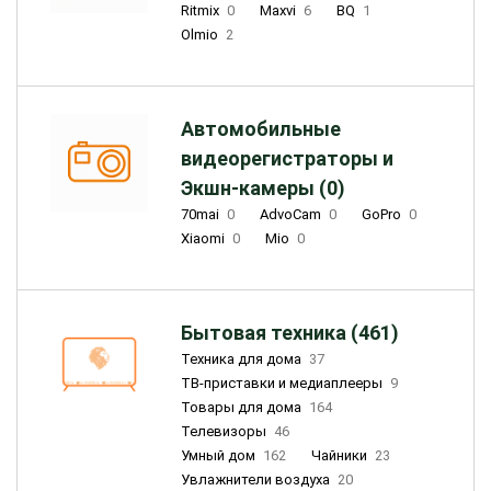
Ritmix
0
Maxvi
6
BQ
1
Olmio
2
Автомобильные
видеорегистраторы и
Экшн-камеры (0)
70mai
0
AdvoCam
0
GoPro
0
Xiaomi
0
Mio
0
Бытовая техника (461)
Техника для дома
37
ТВ-приставки и медиаплееры
9
Товары для дома
164
Телевизоры
46
Умный дом
162
Чайники
23
Увлажнители воздуха
20