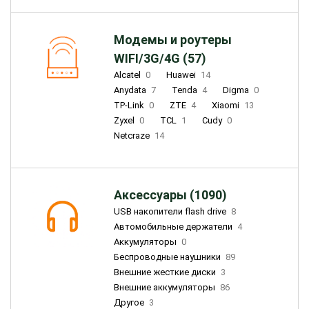
Модемы и роутеры
WIFI/3G/4G (57)
Alcatel
0
Huawei
14
Anydata
7
Tenda
4
Digma
0
TP-Link
0
ZTE
4
Xiaomi
13
Zyxel
0
TCL
1
Cudy
0
Netcraze
14
Аксессуары (1090)
USB накопители flash drive
8
Автомобильные держатели
4
Аккумуляторы
0
Беспроводные наушники
89
Внешние жесткие диски
3
Внешние аккумуляторы
86
Другое
3