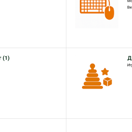
М
Ви
 (1)
Д
Иг