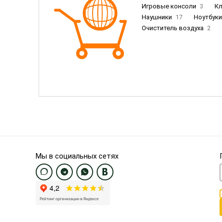
Игровые консоли
3
К
Наушники
17
Ноутбук
Очиститель воздуха
2
Пылесосы
9
Смартфо
Смартфоны Samsung
20
Смартфоны OnePlus/Pixel/U
Электронные книги EU
3
Мы в социальных сетях