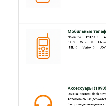
INOI
1
ZTE
0
TCL
0
Coolpad
2
Мобильные телеф
Nokia
24
Philips
1
A
F+
0
Ginzzu
0
Maxv
ITEL
0
Vertex
0
JOY
Ulefone
0
Panasonic
0
Wigor
0
CAT
0
IRBI
Olmio
23
Fontel
15
Аксессуары (1090
USB накопители flash driv
Автомобильные держате
Беспроводные наушники