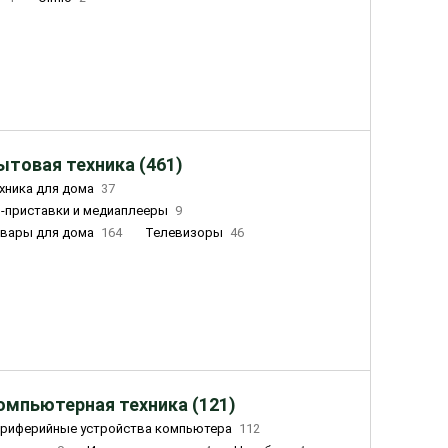
ытовая техника (461)
хника для дома
37
-приставки и медиаплееры
9
вары для дома
164
Телевизоры
46
ный дом
162
Чайники
23
лажнители воздуха
20
омпьютерная техника (121)
риферийные устройства компьютера
112