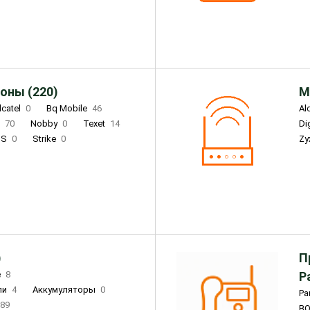
Infinix
4
Tecno
18
оны (220)
М
lcatel
0
Bq Mobile
46
Al
i
70
Nobby
0
Texet
14
D
'S
0
Strike
0
Zy
DIGMA
0
INOI
15
S
0
DIZO
0
Corn
0
Xenium
12
)
П
e
8
Р
ли
4
Аккумуляторы
0
Pa
89
B