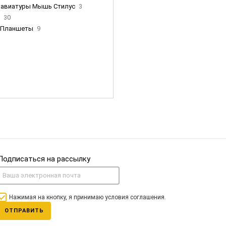
лавиатуры Мышь Стилус
3
и
30
Планшеты
9
ны Apple
35
Фен Dyson
0
nigerz и тд
31
Часы
0
Подписаться на рассылку
Нажимая на кнопку, я принимаю условия соглашения.
ОТПРАВИТЬ