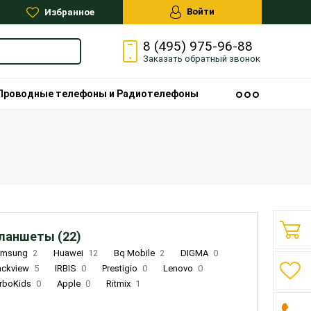
Войти
Избранное
8 (495) 975-96-88
Заказать
обратный
звонок
Проводные телефоны и Радиотелефоны
ланшеты (22)
amsung
2
Huawei
12
Bq Mobile
2
DIGMA
0
ackview
5
IRBIS
0
Prestigio
0
Lenovo
0
rboKids
0
Apple
0
Ritmix
1