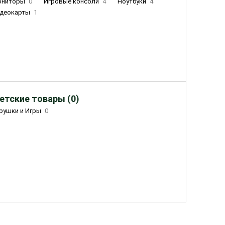
ониторы
0
Игровые консоли
4
Ноутбуки
4
деокарты
1
етские товары (0)
рушки и Игры
0