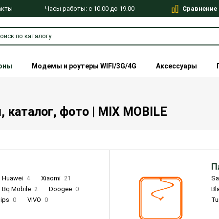
Сравнение
Часы работы: с 10.00 до 19.00
акты
оны
Модемы и роутеры WIFI/3G/4G
Аксессуары
, каталог, фото | MIX MOBILE
П
Huawei
4
Xiaomi
21
S
Bq Mobile
2
Doogee
0
Bl
lips
0
VIVO
0
Tu
alme
9
Remade
0