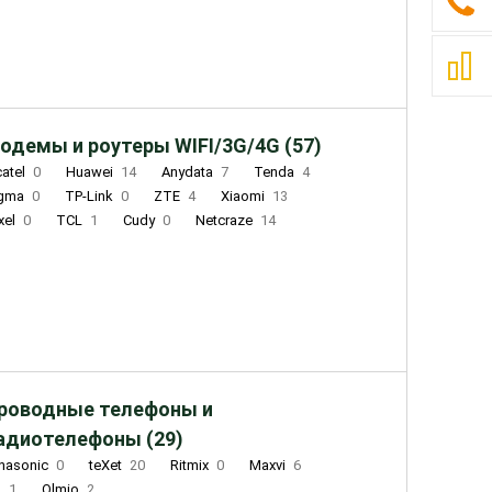
одемы и роутеры WIFI/3G/4G (57)
catel
0
Huawei
14
Anydata
7
Tenda
4
igma
0
TP-Link
0
ZTE
4
Xiaomi
13
xel
0
TCL
1
Cudy
0
Netcraze
14
роводные телефоны и
адиотелефоны (29)
nasonic
0
teXet
20
Ritmix
0
Maxvi
6
Q
1
Olmio
2