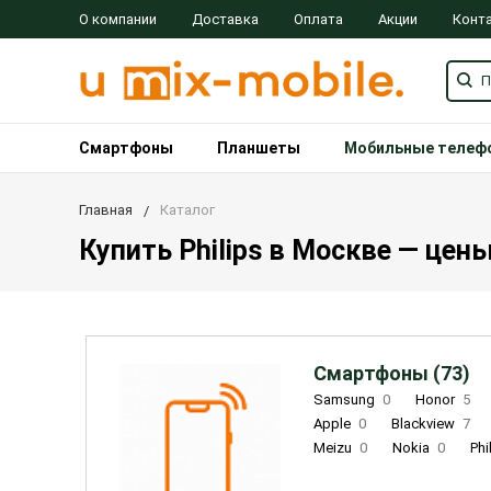
О компании
Доставка
Оплата
Акции
Конт
Смартфоны
Планшеты
Мобильные телеф
Главная
Каталог
Купить Philips в Москве — цены
Смартфоны (73)
Samsung
0
Honor
5
Apple
0
Blackview
7
Meizu
0
Nokia
0
Phi
Oukitel
0
OPPO
0
Re