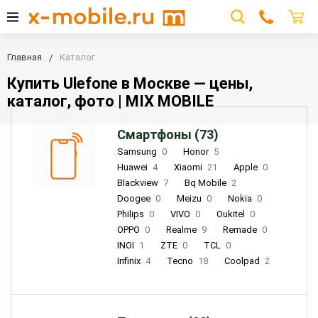
Главная
Каталог
Купить Ulefone в Москве — цены,
каталог, фото | MIX MOBILE
Смартфоны (73)
Samsung
0
Honor
5
Huawei
4
Xiaomi
21
Apple
0
Blackview
7
Bq Mobile
2
Doogee
0
Meizu
0
Nokia
0
Philips
0
VIVO
0
Oukitel
0
OPPO
0
Realme
9
Remade
0
INOI
1
ZTE
0
TCL
0
Infinix
4
Tecno
18
Coolpad
2