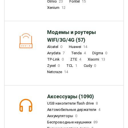
Olmio
23
Fontel
15
Xenium
12
Модемы и роутеры
WIFI/3G/4G (57)
Alcatel
0
Huawei
14
Anydata
7
Tenda
4
Digma
0
TP-Link
0
ZTE
4
Xiaomi
13
Zyxel
0
TCL
1
Cudy
0
Netcraze
14
Аксессуары (1090)
USB накопители flash drive
8
Автомобильные держатели
4
Аккумуляторы
0
Беспроводные наушники
89