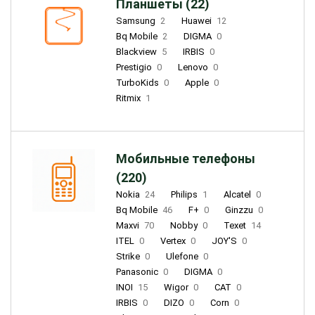
Планшеты (22)
Samsung
2
Huawei
12
Bq Mobile
2
DIGMA
0
Blackview
5
IRBIS
0
Prestigio
0
Lenovo
0
TurboKids
0
Apple
0
Ritmix
1
Мобильные телефоны
(220)
Nokia
24
Philips
1
Alcatel
0
Bq Mobile
46
F+
0
Ginzzu
0
Maxvi
70
Nobby
0
Texet
14
ITEL
0
Vertex
0
JOY'S
0
Strike
0
Ulefone
0
Panasonic
0
DIGMA
0
INOI
15
Wigor
0
CAT
0
IRBIS
0
DIZO
0
Corn
0