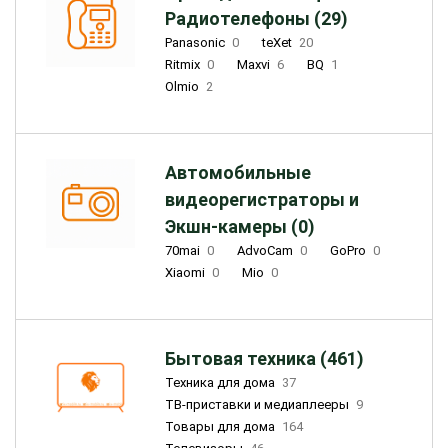
Радиотелефоны (29)
Panasonic
0
teXet
20
Ritmix
0
Maxvi
6
BQ
1
Olmio
2
Автомобильные
видеорегистраторы и
Экшн-камеры (0)
70mai
0
AdvoCam
0
GoPro
0
Xiaomi
0
Mio
0
Бытовая техника (461)
Техника для дома
37
ТВ-приставки и медиаплееры
9
Товары для дома
164