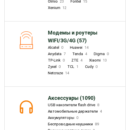
Olmio
23
Fontel
15
Xenium
12
Модемы и роутеры
WIFI/3G/4G (57)
Alcatel
0
Huawei
14
Anydata
7
Tenda
4
Digma
0
TP-Link
0
ZTE
4
Xiaomi
13
Zyxel
0
TCL
1
Cudy
0
Netcraze
14
Аксессуары (1090)
USB накопители flash drive
8
Автомобильные держатели
4
Аккумуляторы
0
Беспроводные наушники
89