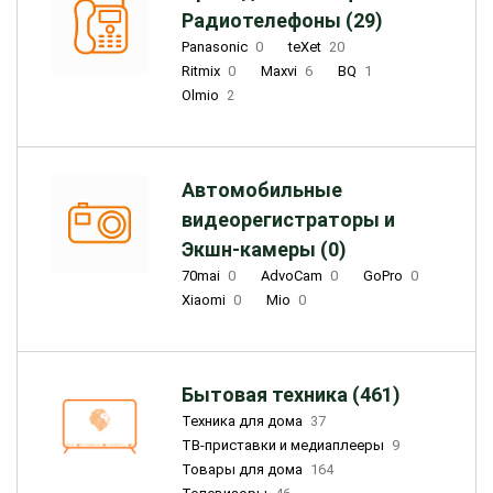
Радиотелефоны (29)
Panasonic
0
teXet
20
Ritmix
0
Maxvi
6
BQ
1
Olmio
2
Автомобильные
видеорегистраторы и
Экшн-камеры (0)
70mai
0
AdvoCam
0
GoPro
0
Xiaomi
0
Mio
0
Бытовая техника (461)
Техника для дома
37
ТВ-приставки и медиаплееры
9
Товары для дома
164