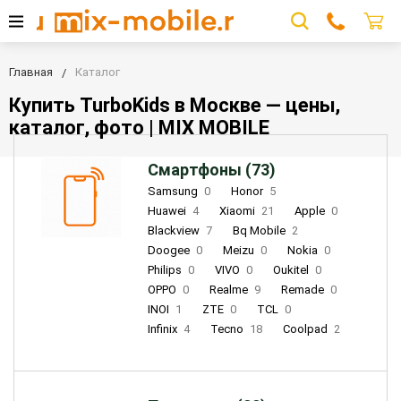
Главная
Каталог
Купить TurboKids в Москве — цены,
каталог, фото | MIX MOBILE
Смартфоны (73)
Samsung
0
Honor
5
Huawei
4
Xiaomi
21
Apple
0
Blackview
7
Bq Mobile
2
Doogee
0
Meizu
0
Nokia
0
Philips
0
VIVO
0
Oukitel
0
OPPO
0
Realme
9
Remade
0
INOI
1
ZTE
0
TCL
0
Infinix
4
Tecno
18
Coolpad
2