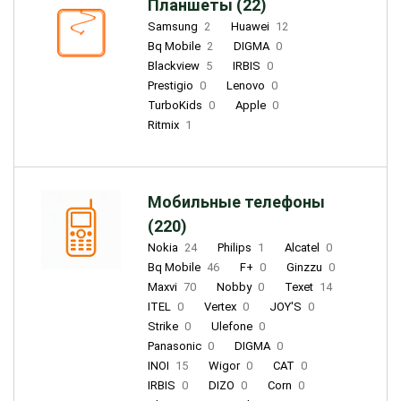
Планшеты (22)
Samsung
2
Huawei
12
Bq Mobile
2
DIGMA
0
Blackview
5
IRBIS
0
Prestigio
0
Lenovo
0
TurboKids
0
Apple
0
Ritmix
1
Мобильные телефоны
(220)
Nokia
24
Philips
1
Alcatel
0
Bq Mobile
46
F+
0
Ginzzu
0
Maxvi
70
Nobby
0
Texet
14
ITEL
0
Vertex
0
JOY'S
0
Strike
0
Ulefone
0
Panasonic
0
DIGMA
0
INOI
15
Wigor
0
CAT
0
IRBIS
0
DIZO
0
Corn
0