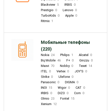
Blackview
5
IRBIS
0
Prestigio
0
Lenovo
0
TurboKids
0
Apple
0
Ritmix
1
Мобильные телефоны
(220)
Nokia
24
Philips
1
Alcatel
0
Bq Mobile
46
F+
0
Ginzzu
0
Maxvi
70
Nobby
0
Texet
14
ITEL
0
Vertex
0
JOY'S
0
Strike
0
Ulefone
0
Panasonic
0
DIGMA
0
INOI
15
Wigor
0
CAT
0
IRBIS
0
DIZO
0
Corn
0
Olmio
23
Fontel
15
Xenium
12