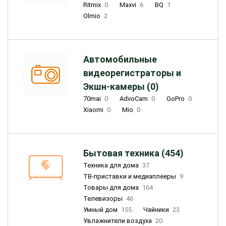
Ritmix
0
Maxvi
6
BQ
1
Olmio
2
Автомобильные
видеорегистраторы и
Экшн-камеры (0)
70mai
0
AdvoCam
0
GoPro
0
Xiaomi
0
Mio
0
Бытовая техника (454)
Техника для дома
37
ТВ-приставки и медиаплееры
9
Товары для дома
164
Телевизоры
46
Умный дом
155
Чайники
23
Увлажнители воздуха
20