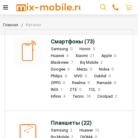
Главная
Каталог
Смартфоны (73)
Samsung
0
Honor
5
Huawei
4
Xiaomi
21
Apple
0
Blackview
7
Bq Mobile
2
Doogee
0
Meizu
0
Nokia
0
Philips
0
VIVO
0
Oukitel
0
OPPO
0
Realme
9
Remade
0
INOI
1
ZTE
0
TCL
0
Infinix
4
Tecno
18
Coolpad
2
Планшеты (22)
Samsung
2
Huawei
12
Bq Mobile
2
DIGMA
0