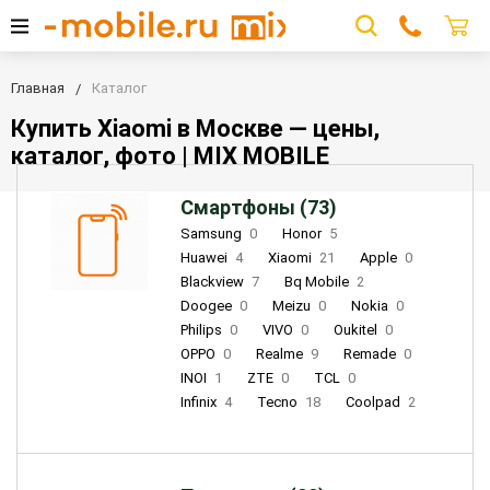
Главная
Каталог
Купить Xiaomi в Москве — цены,
каталог, фото | MIX MOBILE
Смартфоны (73)
Samsung
0
Honor
5
Huawei
4
Xiaomi
21
Apple
0
Blackview
7
Bq Mobile
2
Doogee
0
Meizu
0
Nokia
0
Philips
0
VIVO
0
Oukitel
0
OPPO
0
Realme
9
Remade
0
INOI
1
ZTE
0
TCL
0
Infinix
4
Tecno
18
Coolpad
2