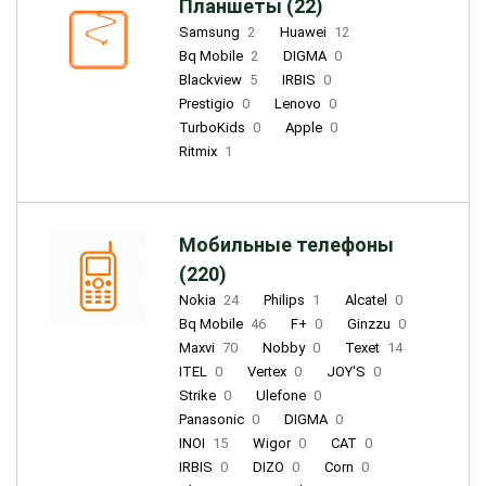
Планшеты (22)
Samsung
2
Huawei
12
Bq Mobile
2
DIGMA
0
Blackview
5
IRBIS
0
Prestigio
0
Lenovo
0
TurboKids
0
Apple
0
Ritmix
1
Мобильные телефоны
(220)
Nokia
24
Philips
1
Alcatel
0
Bq Mobile
46
F+
0
Ginzzu
0
Maxvi
70
Nobby
0
Texet
14
ITEL
0
Vertex
0
JOY'S
0
Strike
0
Ulefone
0
Panasonic
0
DIGMA
0
INOI
15
Wigor
0
CAT
0
IRBIS
0
DIZO
0
Corn
0