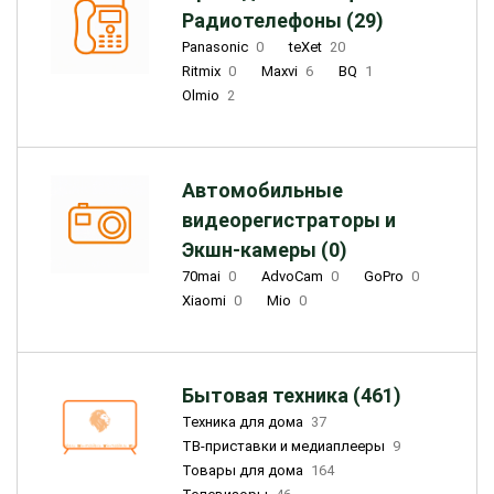
Радиотелефоны (29)
Panasonic
0
teXet
20
Ritmix
0
Maxvi
6
BQ
1
Olmio
2
Автомобильные
видеорегистраторы и
Экшн-камеры (0)
70mai
0
AdvoCam
0
GoPro
0
Xiaomi
0
Mio
0
Бытовая техника (461)
Техника для дома
37
ТВ-приставки и медиаплееры
9
Товары для дома
164