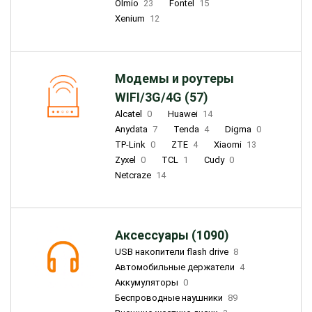
Olmio
23
Fontel
15
Xenium
12
Модемы и роутеры
WIFI/3G/4G (57)
Alcatel
0
Huawei
14
Anydata
7
Tenda
4
Digma
0
TP-Link
0
ZTE
4
Xiaomi
13
Zyxel
0
TCL
1
Cudy
0
Netcraze
14
Аксессуары (1090)
USB накопители flash drive
8
Автомобильные держатели
4
Аккумуляторы
0
Беспроводные наушники
89