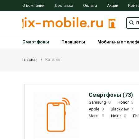
О компании
Доставка
Оплата
Акции
Конт
Смартфоны
Планшеты
Мобильные телеф
Главная
Каталог
Смартфоны (73)
Samsung
0
Honor
5
Apple
0
Blackview
7
Meizu
0
Nokia
0
Phi
Oukitel
0
OPPO
0
Re
INOI
1
ZTE
0
TCL
0
Coolpad
2