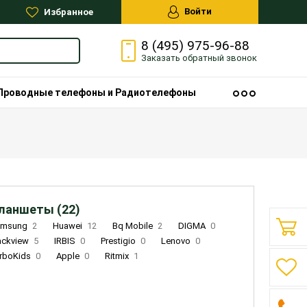
Войти
Избранное
8 (495) 975-96-88
Заказать
обратный
звонок
Проводные телефоны и Радиотелефоны
ланшеты (22)
amsung
2
Huawei
12
Bq Mobile
2
DIGMA
0
ackview
5
IRBIS
0
Prestigio
0
Lenovo
0
rboKids
0
Apple
0
Ritmix
1