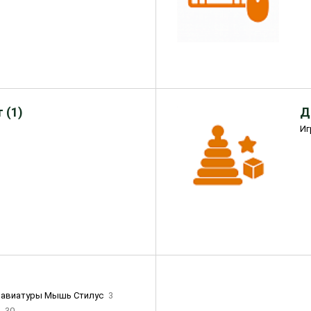
 (1)
Д
Иг
лавиатуры Мышь Стилус
3
и
30