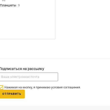
Планшеты
9
ны Apple
35
Фен Dyson
0
nigerz и тд
31
Часы
0
Подписаться на рассылку
Нажимая на кнопку, я принимаю условия соглашения.
ОТПРАВИТЬ