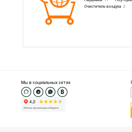
Очиститель воздуха
2
Пылесосы
9
Смартфо
Смартфоны Samsung
20
Смартфоны OnePlus/Pixel/U
Электронные книги EU
3
Мы в социальных сетях