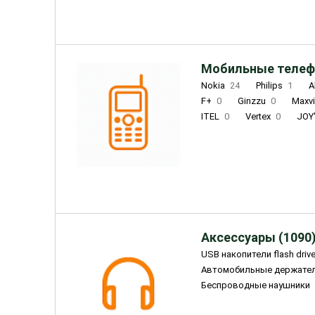
Мобильные телеф
Nokia
24
Philips
1
A
F+
0
Ginzzu
0
Maxv
ITEL
0
Vertex
0
JOY
Ulefone
0
Panasonic
0
Wigor
0
CAT
0
IRBI
Olmio
23
Fontel
15
Аксессуары (1090
USB накопители flash driv
Автомобильные держате
Беспроводные наушники
Внешние жесткие диски