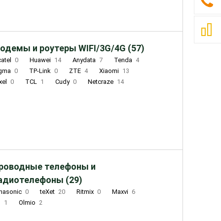
одемы и роутеры WIFI/3G/4G (57)
catel
0
Huawei
14
Anydata
7
Tenda
4
igma
0
TP-Link
0
ZTE
4
Xiaomi
13
xel
0
TCL
1
Cudy
0
Netcraze
14
роводные телефоны и
адиотелефоны (29)
nasonic
0
teXet
20
Ritmix
0
Maxvi
6
Q
1
Olmio
2