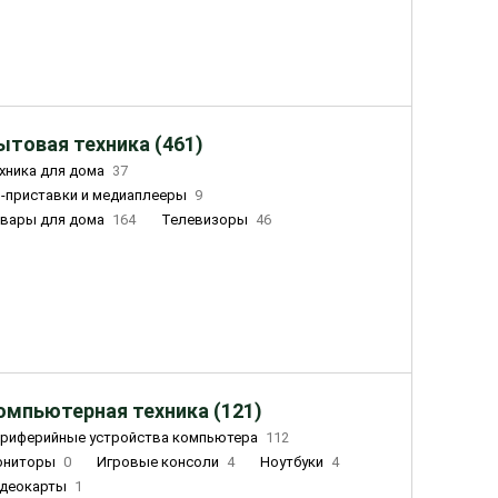
ытовая техника (461)
хника для дома
37
-приставки и медиаплееры
9
вары для дома
164
Телевизоры
46
ный дом
162
Чайники
23
лажнители воздуха
20
омпьютерная техника (121)
риферийные устройства компьютера
112
ониторы
0
Игровые консоли
4
Ноутбуки
4
деокарты
1