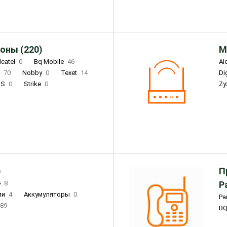
оны (220)
М
lcatel
0
Bq Mobile
46
Al
i
70
Nobby
0
Texet
14
D
'S
0
Strike
0
Zy
DIGMA
0
INOI
15
S
0
DIZO
0
Corn
0
Xenium
12
)
П
e
8
Р
ли
4
Аккумуляторы
0
Pa
89
B
3