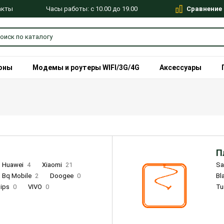
Сравнение
Часы работы: с 10.00 до 19.00
акты
оны
Модемы и роутеры WIFI/3G/4G
Аксессуары
П
Huawei
4
Xiaomi
21
S
Bq Mobile
2
Doogee
0
Bl
lips
0
VIVO
0
Tu
alme
9
Remade
0
Infinix
4
Tecno
18