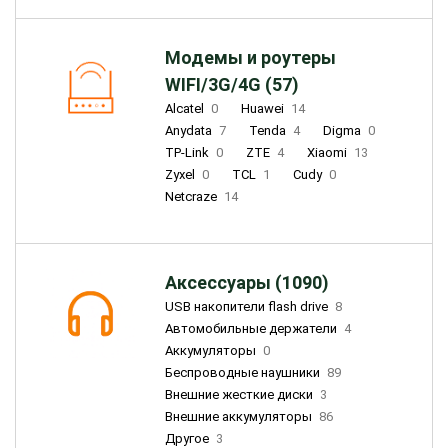
Модемы и роутеры
WIFI/3G/4G (57)
Alcatel
0
Huawei
14
Anydata
7
Tenda
4
Digma
0
TP-Link
0
ZTE
4
Xiaomi
13
Zyxel
0
TCL
1
Cudy
0
Netcraze
14
Аксессуары (1090)
USB накопители flash drive
8
Автомобильные держатели
4
Аккумуляторы
0
Беспроводные наушники
89
Внешние жесткие диски
3
Внешние аккумуляторы
86
Другое
3