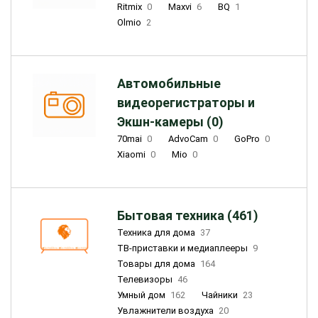
Ritmix
0
Maxvi
6
BQ
1
Olmio
2
Автомобильные
видеорегистраторы и
Экшн-камеры (0)
70mai
0
AdvoCam
0
GoPro
0
Xiaomi
0
Mio
0
Бытовая техника (461)
Техника для дома
37
ТВ-приставки и медиаплееры
9
Товары для дома
164
Телевизоры
46
Умный дом
162
Чайники
23
Увлажнители воздуха
20