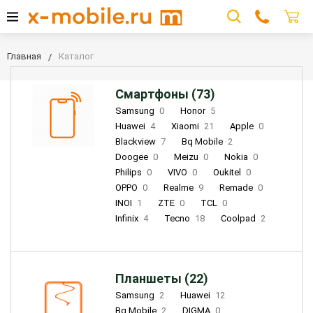
Главная
Каталог
Смартфоны (73)
Samsung
0
Honor
5
Huawei
4
Xiaomi
21
Apple
0
Blackview
7
Bq Mobile
2
Doogee
0
Meizu
0
Nokia
0
Philips
0
VIVO
0
Oukitel
0
OPPO
0
Realme
9
Remade
0
INOI
1
ZTE
0
TCL
0
Infinix
4
Tecno
18
Coolpad
2
Планшеты (22)
Samsung
2
Huawei
12
Bq Mobile
2
DIGMA
0