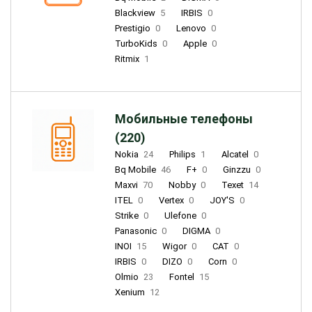
Blackview
5
IRBIS
0
Prestigio
0
Lenovo
0
TurboKids
0
Apple
0
Ritmix
1
Мобильные телефоны
(220)
Nokia
24
Philips
1
Alcatel
0
Bq Mobile
46
F+
0
Ginzzu
0
Maxvi
70
Nobby
0
Texet
14
ITEL
0
Vertex
0
JOY'S
0
Strike
0
Ulefone
0
Panasonic
0
DIGMA
0
INOI
15
Wigor
0
CAT
0
IRBIS
0
DIZO
0
Corn
0
Olmio
23
Fontel
15
Xenium
12