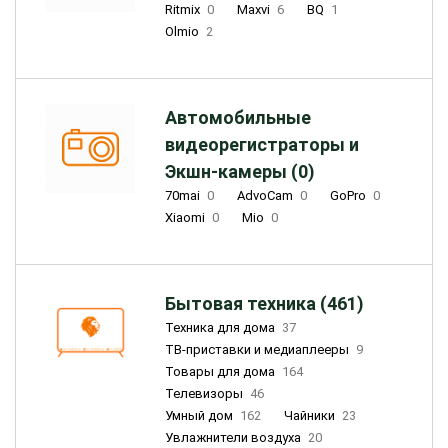
Ritmix
0
Maxvi
6
BQ
1
Olmio
2
Автомобильные
видеорегистраторы и
Экшн-камеры (0)
70mai
0
AdvoCam
0
GoPro
0
Xiaomi
0
Mio
0
Бытовая техника (461)
Техника для дома
37
ТВ-приставки и медиаплееры
9
Товары для дома
164
Телевизоры
46
Умный дом
162
Чайники
23
Увлажнители воздуха
20