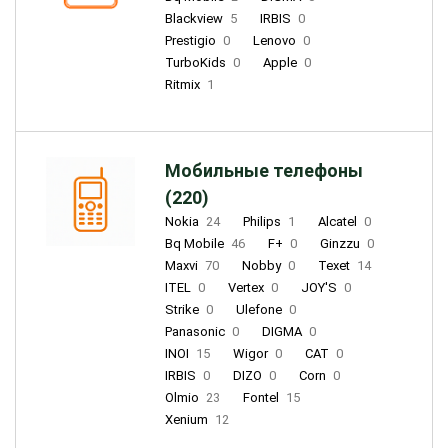
Blackview
5
IRBIS
0
Prestigio
0
Lenovo
0
TurboKids
0
Apple
0
Ritmix
1
Мобильные телефоны
(220)
Nokia
24
Philips
1
Alcatel
0
Bq Mobile
46
F+
0
Ginzzu
0
Maxvi
70
Nobby
0
Texet
14
ITEL
0
Vertex
0
JOY'S
0
Strike
0
Ulefone
0
Panasonic
0
DIGMA
0
INOI
15
Wigor
0
CAT
0
IRBIS
0
DIZO
0
Corn
0
Olmio
23
Fontel
15
Xenium
12