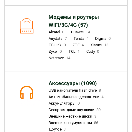
Модемы и роутеры
WIFI/3G/4G (57)
Alcatel
0
Huawei
14
Anydata
7
Tenda
4
Digma
0
TP-Link
0
ZTE
4
Xiaomi
13
Zyxel
0
TCL
1
Cudy
0
Netcraze
14
Аксессуары (1090)
USB накопители flash drive
8
Автомобильные держатели
4
Аккумуляторы
0
Беспроводные наушники
89
Внешние жесткие диски
3
Внешние аккумуляторы
86
Другое
3