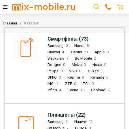
Главная
Каталог
Смартфоны (73)
Samsung
0
Honor
5
Huawei
4
Xiaomi
21
Apple
0
Blackview
7
Bq Mobile
2
Doogee
0
Meizu
0
Nokia
0
Philips
0
VIVO
0
Oukitel
0
OPPO
0
Realme
9
Remade
0
INOI
1
ZTE
0
TCL
0
Infinix
4
Tecno
18
Coolpad
2
Планшеты (22)
Samsung
2
Huawei
12
Bq Mobile
2
DIGMA
0