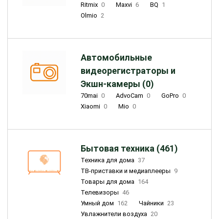
Ritmix
0
Maxvi
6
BQ
1
Olmio
2
Автомобильные
видеорегистраторы и
Экшн-камеры (0)
70mai
0
AdvoCam
0
GoPro
0
Xiaomi
0
Mio
0
Бытовая техника (461)
Техника для дома
37
ТВ-приставки и медиаплееры
9
Товары для дома
164
Телевизоры
46
Умный дом
162
Чайники
23
Увлажнители воздуха
20