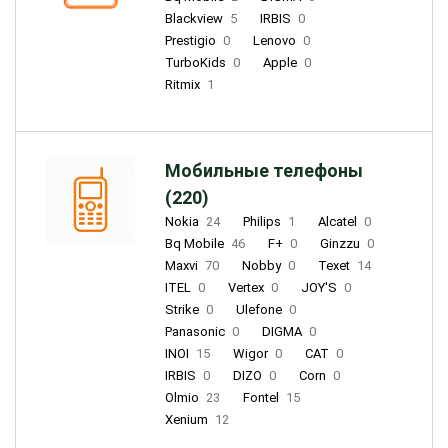
Blackview
5
IRBIS
0
Prestigio
0
Lenovo
0
TurboKids
0
Apple
0
Ritmix
1
Мобильные телефоны
(220)
Nokia
24
Philips
1
Alcatel
0
Bq Mobile
46
F+
0
Ginzzu
0
Maxvi
70
Nobby
0
Texet
14
ITEL
0
Vertex
0
JOY'S
0
Strike
0
Ulefone
0
Panasonic
0
DIGMA
0
INOI
15
Wigor
0
CAT
0
IRBIS
0
DIZO
0
Corn
0
Olmio
23
Fontel
15
Xenium
12