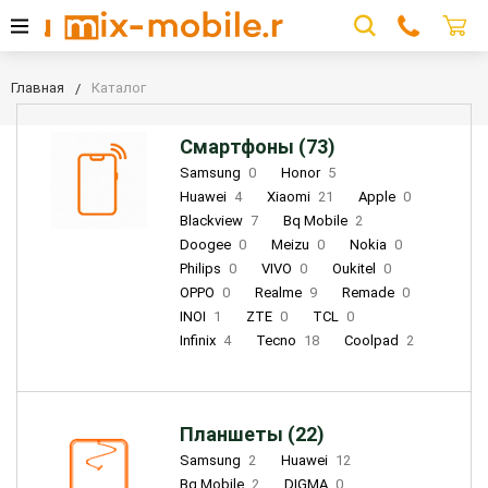
Главная
Каталог
Смартфоны (73)
Samsung
0
Honor
5
Huawei
4
Xiaomi
21
Apple
0
Blackview
7
Bq Mobile
2
Doogee
0
Meizu
0
Nokia
0
Philips
0
VIVO
0
Oukitel
0
OPPO
0
Realme
9
Remade
0
INOI
1
ZTE
0
TCL
0
Infinix
4
Tecno
18
Coolpad
2
Планшеты (22)
Samsung
2
Huawei
12
Bq Mobile
2
DIGMA
0