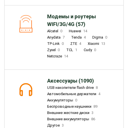
Модемы и роутеры
WIFI/3G/4G (57)
Alcatel
0
Huawei
14
Anydata
7
Tenda
4
Digma
0
TP-Link
0
ZTE
4
Xiaomi
13
Zyxel
0
TCL
1
Cudy
0
Netcraze
14
Аксессуары (1090)
USB накопители flash drive
8
Автомобильные держатели
4
Аккумуляторы
0
Беспроводные наушники
89
Внешние жесткие диски
3
Внешние аккумуляторы
86
Другое
3