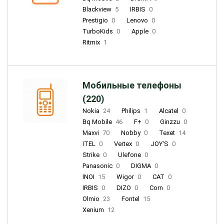
Blackview
5
IRBIS
0
Prestigio
0
Lenovo
0
TurboKids
0
Apple
0
Ritmix
1
Мобильные телефоны
(220)
Nokia
24
Philips
1
Alcatel
0
Bq Mobile
46
F+
0
Ginzzu
0
Maxvi
70
Nobby
0
Texet
14
ITEL
0
Vertex
0
JOY'S
0
Strike
0
Ulefone
0
Panasonic
0
DIGMA
0
INOI
15
Wigor
0
CAT
0
IRBIS
0
DIZO
0
Corn
0
Olmio
23
Fontel
15
Xenium
12