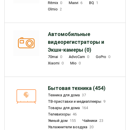
Ritmix
0
Maxvi
6
BQ
1
Olmio
2
Автомобильные
видеорегистраторы и
Экшн-камеры (0)
70mai
0
AdvoCam
0
GoPro
0
Xiaomi
0
Mio
0
Бытовая техника (454)
Техника для дома
37
ТВ-приставки и медиаплееры
9
Товары для дома
164
Телевизоры
46
Умный дом
155
Чайники
23
Увлажнители воздуха
20