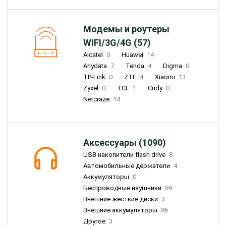
Модемы и роутеры
WIFI/3G/4G (57)
Alcatel
0
Huawei
14
Anydata
7
Tenda
4
Digma
0
TP-Link
0
ZTE
4
Xiaomi
13
Zyxel
0
TCL
1
Cudy
0
Netcraze
14
Аксессуары (1090)
USB накопители flash drive
8
Автомобильные держатели
4
Аккумуляторы
0
Беспроводные наушники
89
Внешние жесткие диски
3
Внешние аккумуляторы
86
Другое
3