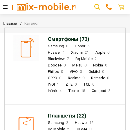
Главная
Каталог
Смартфоны (73)
Samsung
0
Honor
5
Huawei
4
Xiaomi
21
Apple
0
Blackview
7
Bq Mobile
2
Doogee
0
Meizu
0
Nokia
0
Philips
0
VIVO
0
Oukitel
0
OPPO
0
Realme
9
Remade
0
INOI
1
ZTE
0
TCL
0
Infinix
4
Tecno
18
Coolpad
2
Планшеты (22)
Samsung
2
Huawei
12
Bq Mobile
2
DIGMA
0