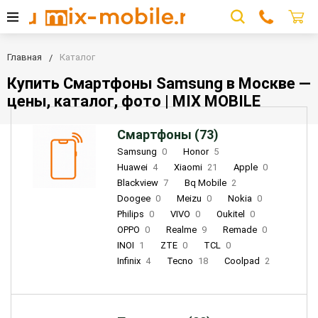
Главная
Каталог
Купить Смартфоны Samsung в Москве —
цены, каталог, фото | MIX MOBILE
Смартфоны (73)
Samsung
0
Honor
5
Huawei
4
Xiaomi
21
Apple
0
Blackview
7
Bq Mobile
2
Doogee
0
Meizu
0
Nokia
0
Philips
0
VIVO
0
Oukitel
0
OPPO
0
Realme
9
Remade
0
INOI
1
ZTE
0
TCL
0
Infinix
4
Tecno
18
Coolpad
2