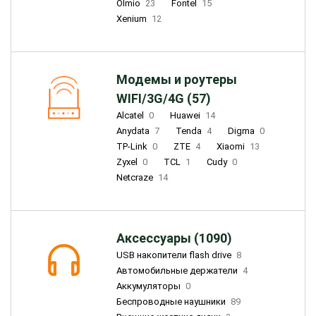
Olmio
23
Fontel
15
Xenium
12
Модемы и роутеры
WIFI/3G/4G (57)
Alcatel
0
Huawei
14
Anydata
7
Tenda
4
Digma
0
TP-Link
0
ZTE
4
Xiaomi
13
Zyxel
0
TCL
1
Cudy
0
Netcraze
14
Аксессуары (1090)
USB накопители flash drive
8
Автомобильные держатели
4
Аккумуляторы
0
Беспроводные наушники
89