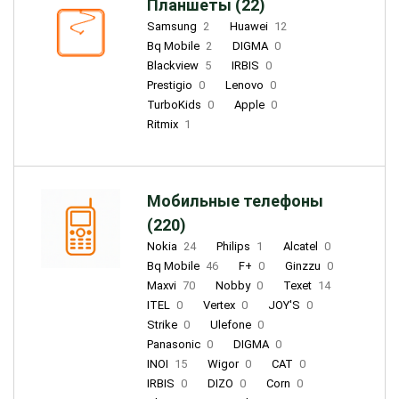
Планшеты (22)
Samsung
2
Huawei
12
Bq Mobile
2
DIGMA
0
Blackview
5
IRBIS
0
Prestigio
0
Lenovo
0
TurboKids
0
Apple
0
Ritmix
1
Мобильные телефоны
(220)
Nokia
24
Philips
1
Alcatel
0
Bq Mobile
46
F+
0
Ginzzu
0
Maxvi
70
Nobby
0
Texet
14
ITEL
0
Vertex
0
JOY'S
0
Strike
0
Ulefone
0
Panasonic
0
DIGMA
0
INOI
15
Wigor
0
CAT
0
IRBIS
0
DIZO
0
Corn
0