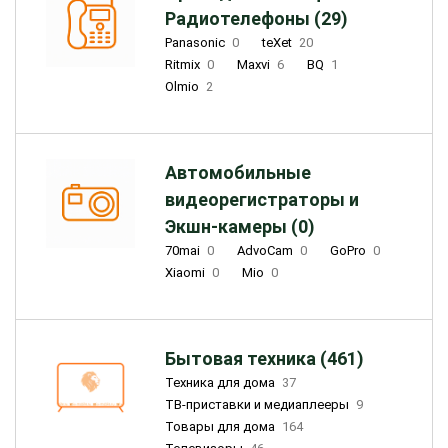
Радиотелефоны (29)
Panasonic
0
teXet
20
Ritmix
0
Maxvi
6
BQ
1
Olmio
2
Автомобильные
видеорегистраторы и
Экшн-камеры (0)
70mai
0
AdvoCam
0
GoPro
0
Xiaomi
0
Mio
0
Бытовая техника (461)
Техника для дома
37
ТВ-приставки и медиаплееры
9
Товары для дома
164