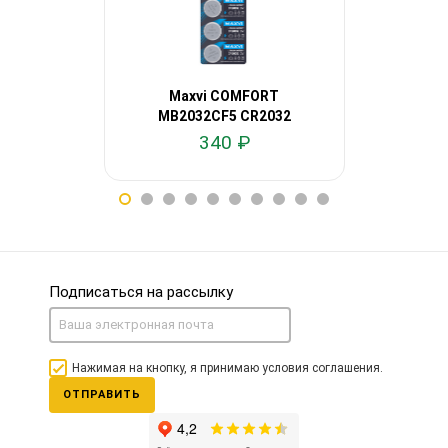
Maxvi COMFORT
Olmio 
MB2032CF5 CR2032
(щело
(литиевая) 5 шт
340 ₽
Подписаться на рассылку
Нажимая на кнопку, я принимаю условия соглашения.
ОТПРАВИТЬ