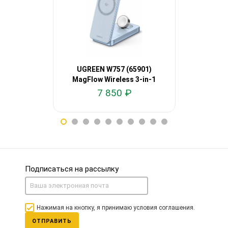
UGREEN W757 (65901)
UGREEN 
MagFlow Wireless 3-in-1
MagFlow 2
25W QI
7 850 ₽
4
Подписаться на рассылку
Нажимая на кнопку, я принимаю условия соглашения.
ОТПРАВИТЬ