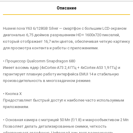
Описание
Huawei nova Y63 6/128GB Silver — смартфон с большим LCD-экраном
диагональю 6,75 дюймов разрешением HD+ 1600х720 пикселей,
который отображает 16,7 млн цветов, обеспечивая четкую картинку
для просмотра контента и работы с приложениями.
• Процессор Qualcomm Snapdragon 680
Имеет восемь ядер (4хCortex-A73 2,4 ГГц + 4хCortex-A53 1,9 ГГц) и
гарантирует плавную работу интерфейса EMUI 14 и стабильную
производительность в многозадачном режиме.
• Кнопка X
Предоставляет быстрый доступ к наиболее часто используемым
приложениям.
• Основная камера с матрицей 50 Мп (f/1.8) и макрообъективом 2 Мп
Позволяет делать детализированные снимки, четкость
обеспечивает автофокус. Цифровой зум дает возможность