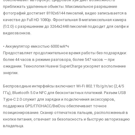
приближать удаленные объекты. Максимальное разрешение
фотографий достигает 8192х6144 пикселей, видео записывается в
качестве до Full HD 1080p. Фронтальная 8-мегапиксельная камера
(f/2.0) с разрешением до 3264х2448 пикселей подходит для селфи и
видеозвонков.
• Аккумулятор емкостью 6000 мА*ч
Предоставляет продолжительное время работы без подзарядки:
более 44 часов в режиме разговора, более 547 часов — при
ожидании. Технология Huawei SuperCharge ускоряет восполнение
энергии.
Беспроводные интерфейсы включают Wi-Fi 802.11b/g/n/ac (2,4/5
ГГц), Bluetooth 5.0 и NFC для бесконтактных платежей. Разъем USB
Type-C 2.0 служит для зарядки и подключения аксессуаров,
поддержка GPS/ГЛОНАСС/BeiDou обеспечивает точное
позиционирование. Сканер отпечатков пальцев, расположенный в
кнопке питания, отвечает за безопасность и быструю авторизацию
владельца.