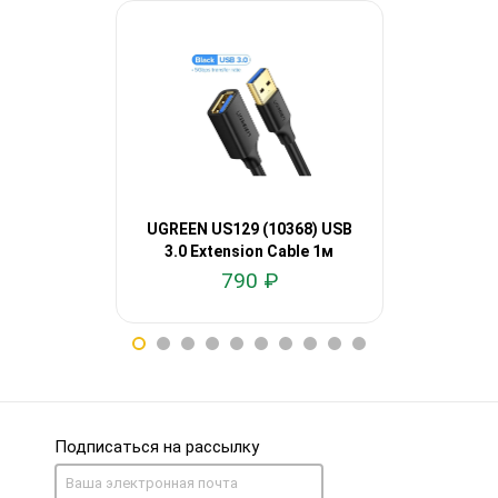
UGREEN US129 (10368) USB
UGREEN 
3.0 Extension Cable 1м
Angled 90°
790 ₽
1
Подписаться на рассылку