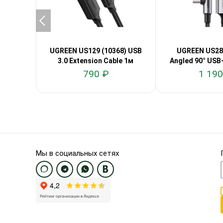
UGREEN US129 (10368) USB
UGREEN US284
3.0 Extension Cable 1м
Angled 90° USB
3м
790 ₽
1 190
Мы в социальных сетях