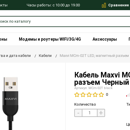
Сравнение
Часы работы: с 10.00 до 19.00
акты
оны
Модемы и роутеры WIFI/3G/4G
Аксессуары
ва и дата кабели
Кабели
Maxvi MCm-02T LED, магнитный разъем
Кабель Maxvi M
разъем Черный
Артикул: MCm-02T black
0
Количество
Т
-
+
Ц