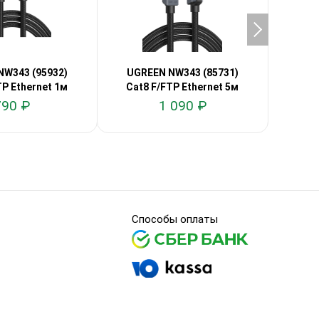
NW343 (95932)
UGREEN NW343 (85731)
UGR
TP Ethernet 1м
Cat8 F/FTP Ethernet 5м
Cat8
790 ₽
1 090 ₽
Способы оплаты