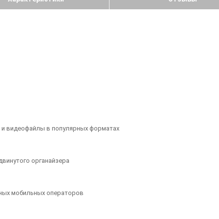
 и видеофайлы в популярных форматах
двинутого органайзера
чных мобильных операторов