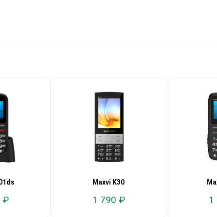
01ds
Maxvi K30
Ma
 ₽
1 790 ₽
1