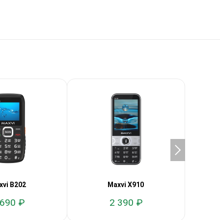
xvi B202
Maxvi X910
 690 ₽
2 390 ₽