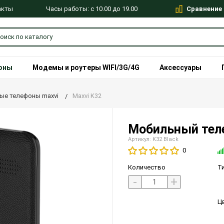
Сравнение
Часы работы: с 10.00 до 19.00
акты
оны
Модемы и роутеры WIFI/3G/4G
Аксессуары
ые телефоны maxvi
Maxvi K32
Мобильный тел
Артикул: K32 Black
0
Количество
Т
-
+
Ц