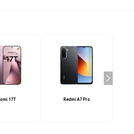
aomi 17T
Redmi A7 Pro
Xi