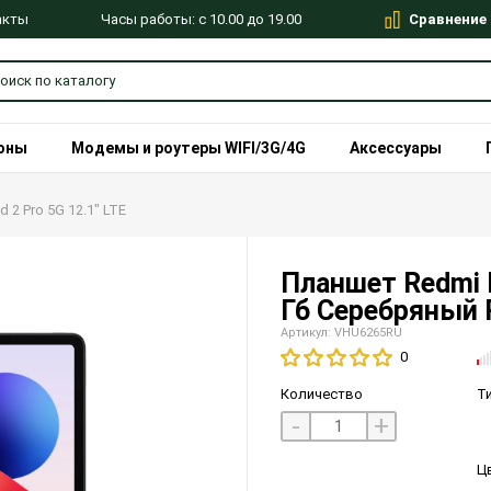
Сравнение
Часы работы: с 10.00 до 19.00
акты
оны
Модемы и роутеры WIFI/3G/4G
Аксессуары
 2 Pro 5G 12.1″ LTE
Планшет Redmi P
Гб Серебряный
Артикул: VHU6265RU
0
Количество
Т
-
+
Ц