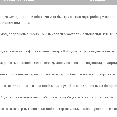
 7s Gen 4, который обеспечивает быструю и плавную работу устройства
а вашем планшете.
ймов, разрешение 2560 × 1600 пикселей с частотой обновления 120 Гц. 
й, также имеется фронтальная камера 8 Мп для селфи и видеозвонков.
мя работы планшета без необходимости постоянной подзарядки. Заряд
венного интеллекта, вы сможете быстро и безопасно разблокировать 
стотах 2.4 ГГц и 5 ГГц, Bluetooth 5.3 для удобного подключения к бесп
 15, которая предлагает стабильную и удобную работу с устройством.
ляются адаптер питания, USB-кабель, гарантийный талон, руководство п