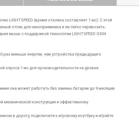
ию LIGHTSPEED (время отклика составляет 1 мс). С этой
енный отсек для наноприемника и ее легко перевозить.
водная мышь с поддержкой технологии LIGHTSPEED G304
10 раз меньше энергии, чем устройства предыдущего
ой опроса 1 мс для производительности на уровне
жиме она может работать без замены батареи до 9 месяцев
ой механической конструкции и эффективному
иком в дорогу, подключите к игровому ноутбуку и играйте