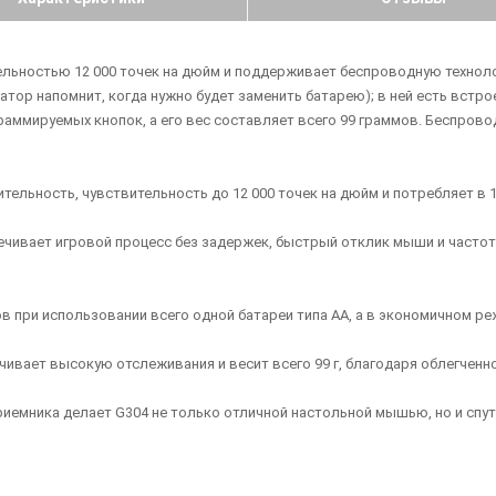
ьностью 12 000 точек на дюйм и поддерживает беспроводную технолог
тор напомнит, когда нужно будет заменить батарею); в ней есть встро
ограммируемых кнопок, а его вес составляет всего 99 граммов. Беспро
ельность, чувствительность до 12 000 точек на дюйм и потребляет в 
чивает игровой процесс без задержек, быстрый отклик мыши и частот
 при использовании всего одной батареи типа АА, а в экономичном ре
чивает высокую отслеживания и весит всего 99 г, благодаря облегченн
иемника делает G304 не только отличной настольной мышью, но и спутн