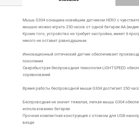
Мышь G304 оснащена новейшим датчиком HERO с чувствител
мышью можно играть 250 часов от одной батареи AA (индика
Кроме того, устройство не требует настройки, имеет 6 пр
никого не оставит равнодушным.
Инновационный оптический датчик обеспечивает производит
поколения
Сверхбыстрая беспроводная технология LIGHTSPEED обеспе
соревнований
Время работы беспроводной мыши G304 достигает 250 часов
Беспроводная не значит тяжелая, легкая мышь G304 обеспе
использованию батареи
Прочная компактная конструкция с отсеком для USB-нанопр
везде