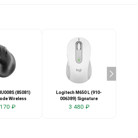
U008S (85081)
Logitech M650 L (910-
Logit
ode Wireless
006389) Signature
 170 ₽
3 480 ₽