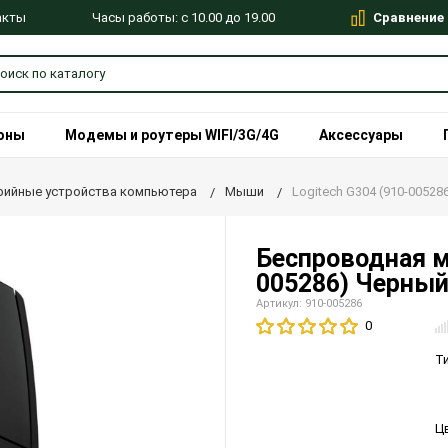
Сравнение
Часы работы: с 10.00 до 19.00
акты
оны
Модемы и роутеры WIFI/3G/4G
Аксессуары
ийные устройства компьютера
Мыши
Logitech G304 (910-00528
Беспроводная м
005286) Черный
Артикул: 910-005286
0
Т
Ц