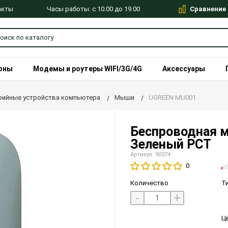
Сравнение
Часы работы: с 10.00 до 19.00
акты
оны
Модемы и роутеры WIFI/3G/4G
Аксессуары
ийные устройства компьютера
Мыши
UGREEN MU001
Беспроводная 
Зеленый РСТ
Артикул: 90374
0
Количество
Т
-
+
Ц