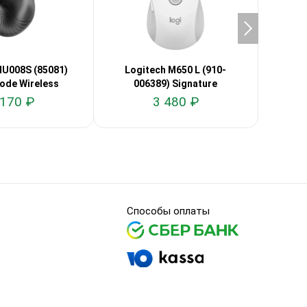
U008S (85081)
Logitech M650 L (910-
Logit
ode Wireless
006389) Signature
 170 ₽
3 480 ₽
Способы оплаты