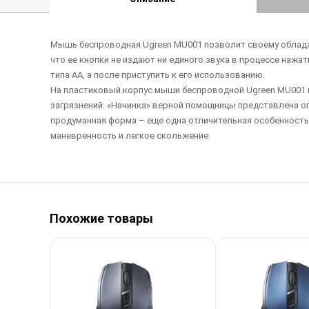
Мышь беспроводная Ugreen MU001 позволит своему обладат
что ее кнопки не издают ни единого звука в процессе наж
типа АА, а после приступить к его использованию.
На пластиковый корпус мыши беспроводной Ugreen MU001 н
загрязнений. «Начинка» верной помощницы представлена о
продуманная форма – еще одна отличительная особенность в
маневренность и легкое скольжение.
Похожие товары