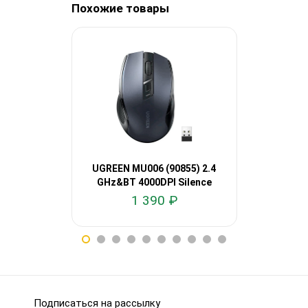
Похожие товары
UGREEN MU006 (90855) 2.4
UGREEN MU
GHz&BT 4000DPI Silence
GHz&BT 4
1 390 ₽
1
Подписаться на рассылку