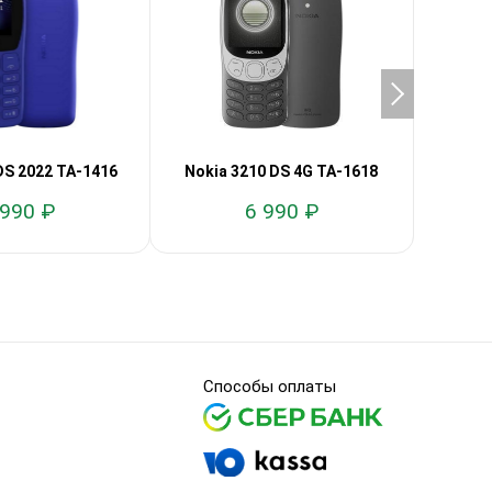
DS 2022 TA-1416
Nokia 3210 DS 4G TA-1618
Noki
 990 ₽
6 990 ₽
Способы оплаты