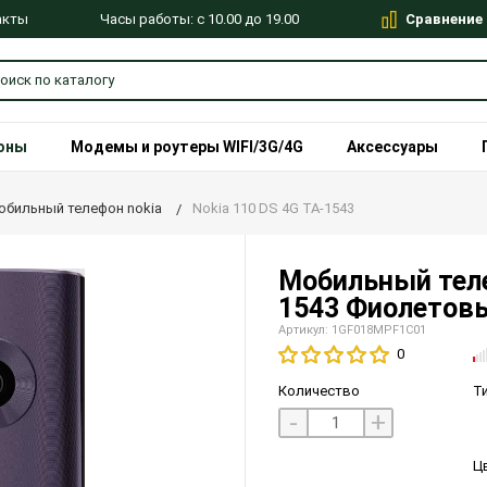
Сравнение
Часы работы: с 10.00 до 19.00
акты
оны
Модемы и роутеры WIFI/3G/4G
Аксессуары
обильный телефон nokia
Nokia 110 DS 4G TA-1543
Мобильный теле
1543 Фиолетов
Артикул: 1GF018MPF1C01
0
Количество
Т
-
+
Ц