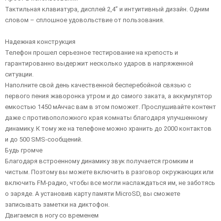
Тактильная клавиатура, дисплей 2,4” и интуитивный дизайн. Одним
словом – сплошное удовольствие от пользования.
Надежная конструкция
Телефон прошел серьезное тестирование на крепость и
гарантированно выдержит несколько ударов в напряженной
ситуации.
Наполните свой день качественной бесперебойной связью с
первого пения жаворонка утром и до самого заката, а аккумулятор
емкостью 1450 мАччас вам в этом поможет. Прослушивайте контент
даже с противоположного края комнаты благодаря улучшенному
динамику. К тому же на телефоне можно хранить до 2000 контактов
и до 500 SMS-сообщений.
Будь громче
Благодаря встроенному динамику звук получается громким и
чистым. Поэтому вы можете включить в разговор окружающих или
включить FM-радио, чтобы все могли наслаждаться им, не заботясь
о заряде. А установив карту памяти MicroSD, вы сможете
записывать заметки на диктофон.
Двигаемся в ногу со временем