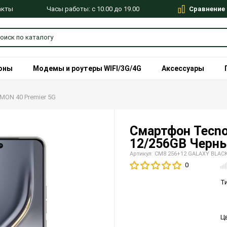
Сравнение
Часы работы: с 10.00 до 19.00
акты
оны
Модемы и роутеры WIFI/3G/4G
Аксессуары
MON 40 Premier 5G
Смартфон Tecno
12/256GB Черн
Артикул: CM8 256+12 GALAXY BLAC
0
Т
Ц