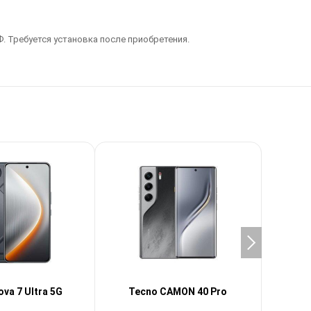
. Требуется установка после приобретения.
va 7 Ultra 5G
Tecno CAMON 40 Pro
Te