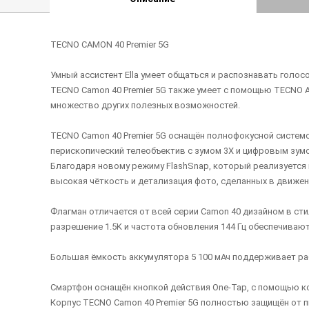
TECNO CAMON 40 Premier 5G
Умный ассистент Ella умеет общаться и распознавать голо
TECNO Camon 40 Premier 5G также умеет с помощью TECNO AI
множество других полезных возможностей.
TECNO Camon 40 Premier 5G оснащён полнофокусной системой
перископический телеобъектив с зумом 3X и цифровым зумом
Благодаря новому режиму FlashSnap, который реализуется 
высокая чёткость и детализация фото, сделанных в движен
Флагман отличается от всей серии Camon 40 дизайном в сти
разрешение 1.5K и частота обновления 144 Гц обеспечиваю
Большая ёмкость аккумулятора 5 100 мАч поддерживает раб
Смартфон оснащён кнопкой действия One-Tap, с помощью кот
Корпус TECNO Camon 40 Premier 5G полностью защищён от пы