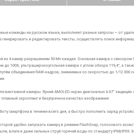
совые команды на русском языке, выполняет разные запросы — от удале
 генерировать и редактировать тексты, осуществлять поиск информации 
 из 4 камер разрешением 50 Мп каждая. Основная камера с сенсором So
 до 100X, ультраширокоугольная камера с углом обзора 119,4°, а такж
путём объединения RAW-кадров, снимаемых со скоростью до 1/12 000 с
ии.
ле винтажной камеры. Яркий AMOLED-экран диагональю 6.67” защищён зак
т плавный скроллинг и безупречное качество изображения.
оту смартфона в течение всего дня, а быстро пополнить заряд устройс
орой удобно запускать камеру в режиме FlashSnap, голосового ассисте
ли, влаги и даже сильных струй горячей воды по стандарту IP68/IP69. 