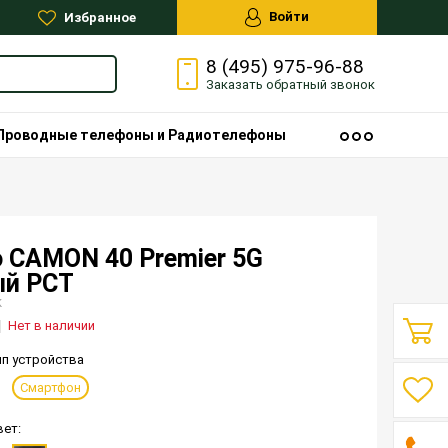
Войти
Избранное
8 (495) 975-96-88
Заказать
обратный
звонок
Проводные телефоны и Радиотелефоны
 CAMON 40 Premier 5G
ый РСТ
K
Нет в наличии
ип устройства
Смартфон
вет: