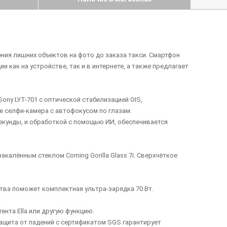
ния лишних объектов на фото до заказа такси. Смартфон
как на устройстве, так и в интернете, а также предлагает
ny LYT-701 с оптической стабилизацией OIS,
е селфи-камера с автофокусом по глазам.
екунды, и обработкой с помощью ИИ, обеспечивается
алённым стеклом Corning Gorilla Glass 7i. Сверхчёткое
тва поможет комплектная ультра-зарядка 70 Вт.
нта Ella или другую функцию.
Защита от падений с сертификатом SGS гарантирует