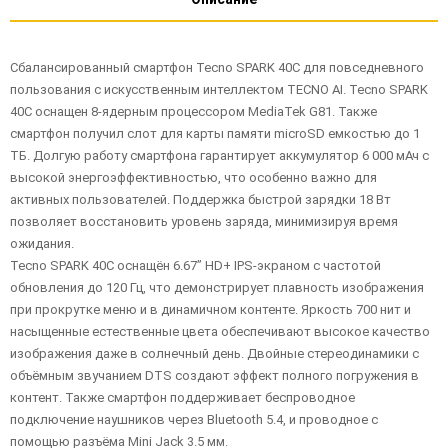
Сбалансированный смартфон Tecno SPARK 40C для повседневного
пользования с искусственным интеллектом TECNO AI. Tecno SPARK
40C оснащен 8-ядерным процессором MediaTek G81. Также
смартфон получил слот для карты памяти microSD емкостью до 1
ТБ. Долгую работу смартфона гарантирует аккумулятор 6 000 мАч с
высокой энергоэффективностью, что особенно важно для
активных пользователей. Поддержка быстрой зарядки 18 Вт
позволяет восстановить уровень заряда, минимизируя время
ожидания.
Tecno SPARK 40C оснащён 6.67” HD+ IPS-экраном с частотой
обновления до 120 Гц, что демонстрирует плавность изображения
при прокрутке меню и в динамичном контенте. Яркость 700 нит и
насыщенные естественные цвета обеспечивают высокое качество
изображения даже в солнечный день. Двойные стереодинамики с
объёмным звучанием DTS создают эффект полного погружения в
контент. Также смартфон поддерживает беспроводное
подключение наушников через Bluetooth 5.4, и проводное с
помощью разъёма Mini Jack 3.5 мм.