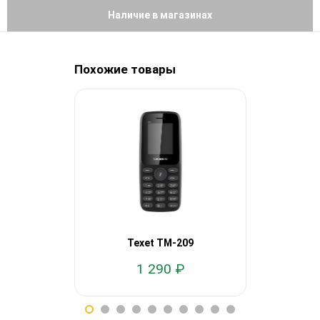
Наличие в магазинах
Похожие товары
Texet TM-209
teX
1 290 ₽
2