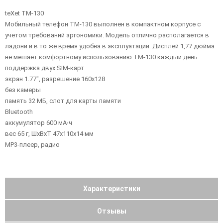
teXet TM-130
Мобильный телефон TM-130 выполнен в компактном корпусе с
учетом требований эргономики. Модель отлично располагается в
ладони и в то же время удобна в эксплуатации. Дисплей 1,77 дюйма
не мешает комфортному использованию TM-130 каждый день.
поддержка двух SIM-карт
экран 1.77", разрешение 160x128
без камеры
память 32 МБ, слот для карты памяти
Bluetooth
аккумулятор 600 мА⋅ч
вес 65 г, ШxВxТ 47x110x14 мм
MP3-плеер, радио
Характеристики
Отзывы