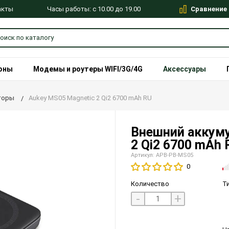
Сравнение
Часы работы: с 10.00 до 19.00
акты
оны
Модемы и роутеры WIFI/3G/4G
Аксессуары
торы
Aukey MS05 Magnetic 2 Qi2 6700 mAh RU
Внешний аккуму
2 Qi2 6700 mAh
Артикул: APB-PB-MS05
0
Количество
Т
-
+