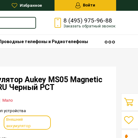
Войти
Избранное
8 (495) 975-96-88
Заказать
обратный
звонок
Проводные телефоны и Радиотелефоны
лятор Aukey MS05 Magnetic
 RU Черный РСТ
Мало
ип устройства
Внешний
аккумулятор