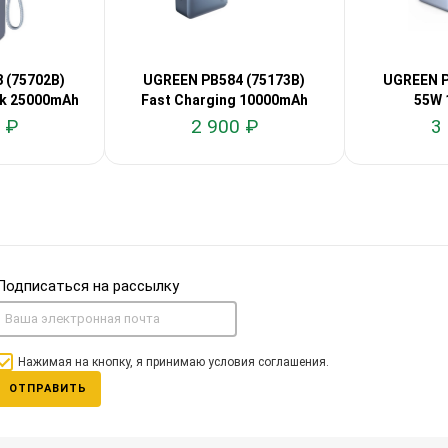
 (75702B)
UGREEN PB584 (75173B)
UGREEN P
k 25000mAh
Fast Charging 10000mAh
55W 
 ₽
2 900 ₽
3
Подписаться на рассылку
Нажимая на кнопку, я принимаю условия соглашения.
ОТПРАВИТЬ