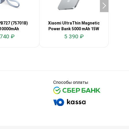
B727 (75701B)
Xiaomi UltraThin Magnetic
Aukey
10000mAh
Power Bank 5000 mAh 15W
 740 ₽
5 390 ₽
Способы оплаты