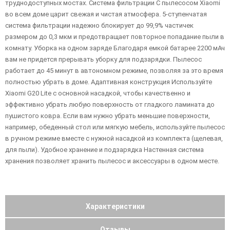
труднодоступных мостах. Система фильтрации С пылесосом Xiaomi
во всем доме царит свежая и чистая атмосфера. 5-ступенчатая
система фильтрации надежно блокирует до 99,9% частичек
размером до 0,3 мкм и предотвращает повторное попадание пыли в
комнату. Уборка на одном заряде Благодаря емкой батарее 2200 мАч
вам не придется прерывать уборку для подзарядки. Пылесос
работает до 45 минут в автономном режиме, позволяя за это время
полностью убрать в доме. Адаптивная конструкция Используйте
Xiaomi G20 Lite с основной насадкой, чтобы качественно и
эффективно убрать любую поверхность от гладкого ламината до
пушистого ковра. Если вам нужно убрать меньшие поверхности,
например, обеденный стол или мягкую мебель, используйте пылесос
в ручном режиме вместе с нужной насадкой из комплекта (щелевая,
для пыли). Удобное хранение и подзарядка Настенная система
хранения позволяет хранить пылесос и аксессуары в одном месте.
Характеристики
Отзывы