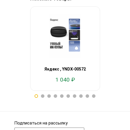
Яндекс
Яндекс , YNDX-00572
работает 
1 040 ₽
11
Подписаться на рассылку