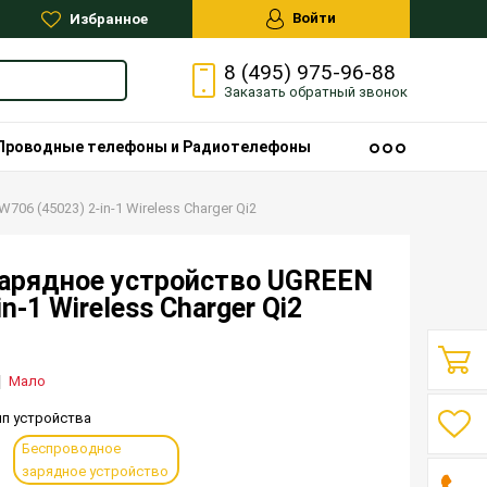
Войти
Избранное
8 (495) 975-96-88
Заказать
обратный
звонок
Проводные телефоны и Радиотелефоны
706 (45023) 2-in-1 Wireless Charger Qi2
арядное устройство UGREEN
n-1 Wireless Charger Qi2
Мало
ип устройства
Беспроводное
зарядное устройство