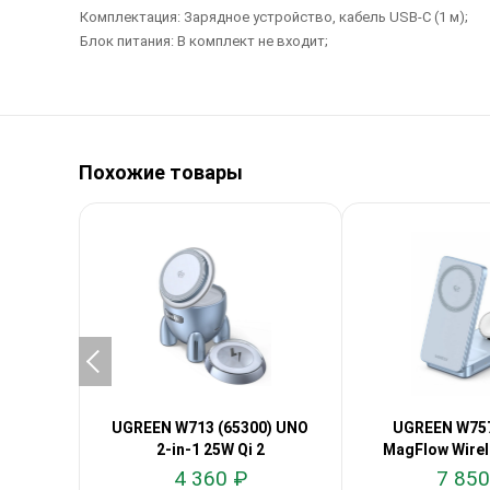
Комплектация: Зарядное устройство, кабель USB-C (1 м);
Блок питания: В комплект не входит;
Похожие товары
UGREEN W713 (65300) UNO
UGREEN W757
2-in-1 25W Qi 2
MagFlow Wirel
25W Q
4 360 ₽
7 850