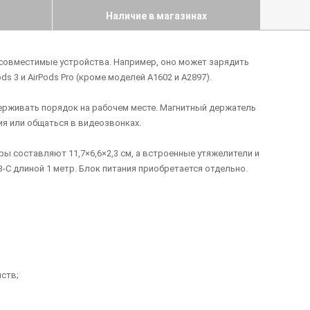
Наличие в магазинах
 совместимые устройства. Например, оно может зарядить
ods 3 и AirPods Pro (кроме моделей A1602 и A2897).
ерживать порядок на рабочем месте. Магнитный держатель
я или общаться в видеозвонках.
ы составляют 11,7×6,6×2,3 см, а встроенные утяжелители и
C длиной 1 метр. Блок питания приобретается отдельно.
ств;