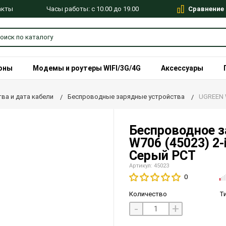
Сравнение
Часы работы: с 10.00 до 19.00
акты
оны
Модемы и роутеры WIFI/3G/4G
Аксессуары
ва и дата кабели
Беспроводные зарядные устройства
UGREEN W
Беспроводное з
W706 (45023) 2-i
Серый РСТ
Артикул: 45023
0
Количество
Т
-
+