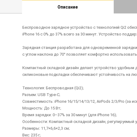
Описание
Беспроводное зарядное устройство с технологией Qi2 обе
iPhone 16 с 0% до 37% всего за 30 минут. Устройство поддержи
Зарядная станция разработана для одновременной зарядки
с углом наклона до 70° позволяет комфортно использовать
Компактный складной дизайн делает устройство удобным для
силиконовые подкладки обеспечивают устойчивость на любо
Технология: Беспроводная (Qi2);
Разъем: USB Type-C;
Совместимость: iPhone 16/15/14/13/12, AirPods 2/3/Pro (за 
Мощность: До 15 Вт;
Время зарядки: 0–37% за 30 минут (для iPhone 16);
Особенности: Компактный складной дизайн, регулируемый у
Размеры: 11,7×6,6×2,3 см;
Вес: 235 г;