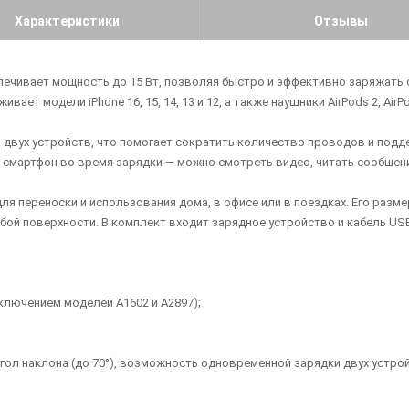
Характеристики
Отзывы
спечивает мощность до 15 Вт, позволяя быстро и эффективно заряжать
вает модели iPhone 16, 15, 14, 13 и 12, а также наушники AirPods 2, AirP
 двух устройств, что помогает сократить количество проводов и подд
 смартфон во время зарядки — можно смотреть видео, читать сообщени
 переноски и использования дома, в офисе или в поездках. Его размер
й поверхности. В комплект входит зарядное устройство и кабель USB-
исключением моделей A1602 и A2897);
гол наклона (до 70°), возможность одновременной зарядки двух устрой