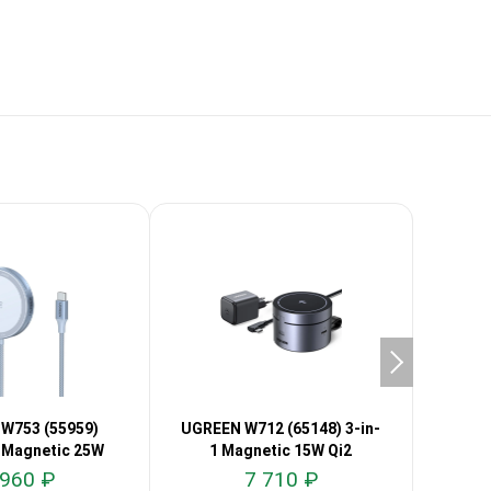
W753 (55959)
UGREEN W712 (65148) 3-in-
UGREE
 Magnetic 25W
1 Magnetic 15W Qi2
1 
Qi2.2
 960 ₽
7 710 ₽