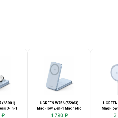
 (65901)
UGREEN W756 (55963)
UGREEN 
ess 3-in-1
MagFlow 2-in-1 Magnetic
MagFlow
I
25W
 ₽
4 790 ₽
2