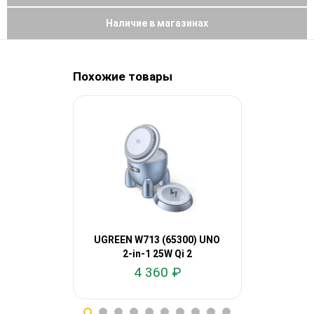
Наличие в магазинах
Похожие товары
UGREEN W713 (65300) UNO
UGREEN 
2-in-1 25W Qi 2
MagFlow W
4 360 ₽
7