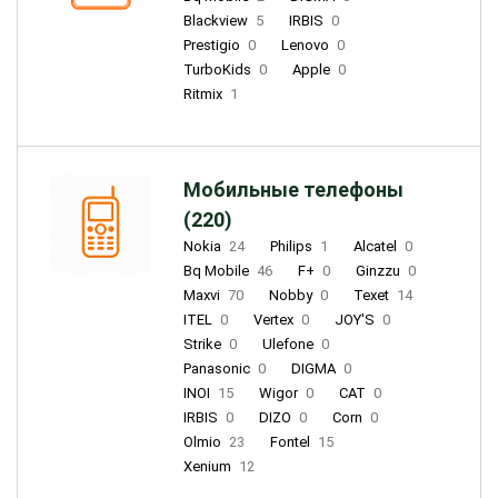
Blackview
5
IRBIS
0
Prestigio
0
Lenovo
0
TurboKids
0
Apple
0
Ritmix
1
Мобильные телефоны
(220)
Nokia
24
Philips
1
Alcatel
0
Bq Mobile
46
F+
0
Ginzzu
0
Maxvi
70
Nobby
0
Texet
14
ITEL
0
Vertex
0
JOY'S
0
Strike
0
Ulefone
0
Panasonic
0
DIGMA
0
INOI
15
Wigor
0
CAT
0
IRBIS
0
DIZO
0
Corn
0
Olmio
23
Fontel
15
Xenium
12