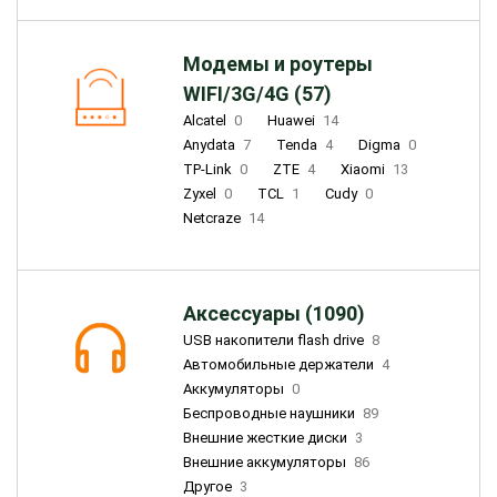
Модемы и роутеры
WIFI/3G/4G (57)
Alcatel
0
Huawei
14
Anydata
7
Tenda
4
Digma
0
TP-Link
0
ZTE
4
Xiaomi
13
Zyxel
0
TCL
1
Cudy
0
Netcraze
14
Аксессуары (1090)
USB накопители flash drive
8
Автомобильные держатели
4
Аккумуляторы
0
Беспроводные наушники
89
Внешние жесткие диски
3
Внешние аккумуляторы
86
Другое
3