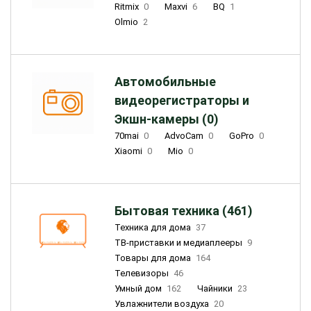
Ritmix
0
Maxvi
6
BQ
1
Olmio
2
Автомобильные
видеорегистраторы и
Экшн-камеры (0)
70mai
0
AdvoCam
0
GoPro
0
Xiaomi
0
Mio
0
Бытовая техника (461)
Техника для дома
37
ТВ-приставки и медиаплееры
9
Товары для дома
164
Телевизоры
46
Умный дом
162
Чайники
23
Увлажнители воздуха
20