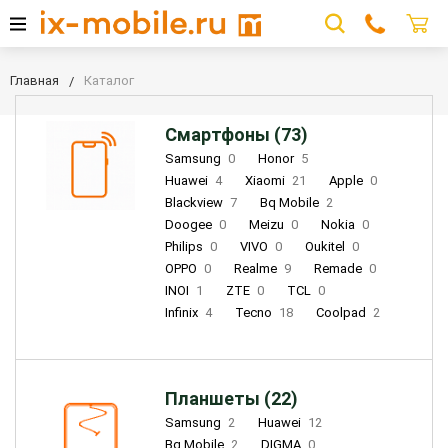
Главная
Каталог
Смартфоны (73)
Samsung
0
Honor
5
Huawei
4
Xiaomi
21
Apple
0
Blackview
7
Bq Mobile
2
Doogee
0
Meizu
0
Nokia
0
Philips
0
VIVO
0
Oukitel
0
OPPO
0
Realme
9
Remade
0
INOI
1
ZTE
0
TCL
0
Infinix
4
Tecno
18
Coolpad
2
Планшеты (22)
Samsung
2
Huawei
12
Bq Mobile
2
DIGMA
0