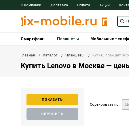
О компании
Доставка
Оплата
Акции
Конт
Смартфоны
Планшеты
Мобильные телеф
Главная
Каталог
Планшеты
Купить планшет len
Купить Lenovo в Москве — цены
Сортировать по:
Це