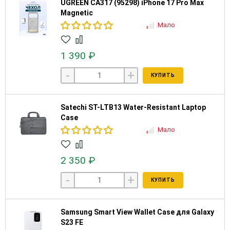
UGREEN CA317 (95298) iPhone 17 Pro Max
Magnetiс
Мало
1 390 ₽
-
+
КУПИТЬ
Satechi ST-LTB13 Water-Resistant Laptop
Case
Мало
2 350 ₽
-
+
КУПИТЬ
Samsung Smart View Wallet Case для Galaxy
S23 FE