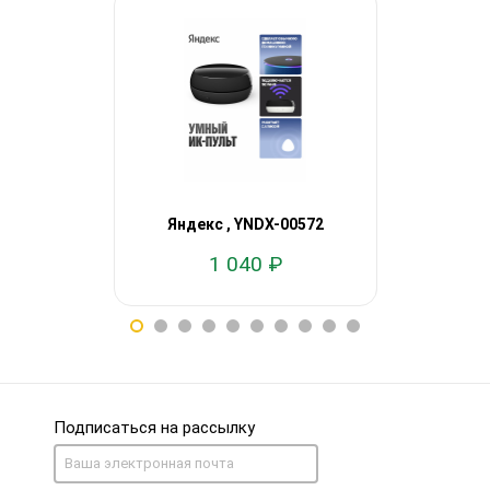
Яндекс
Яндекс , YNDX-00572
работает 
1 040 ₽
11
Подписаться на рассылку