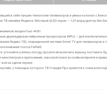
ивший в себе лучшие технологии телевизоров и умных колонок с Алисо
м ТВ-линейки Яндекса. Матовый QLED-экран — 1,07 млрд цветов без бл
инамиков мощностью 44 Вт.
ным двухъядерным нейронным процессором (NPU) — для исключительн
звание Яндекс ТВ), операционной системе Smart TV для телевизоров и 
спознавания голоса Farfield.
: уточняйте у Алисы погоду, просите её включить музыку, поставить буд
-кинотеатров и приложений, сквозной поиск во всём интернете и прив
 всё на одном экране.
онштейн, с помощью которого ТВ Станция Про крепится к стене вплотную