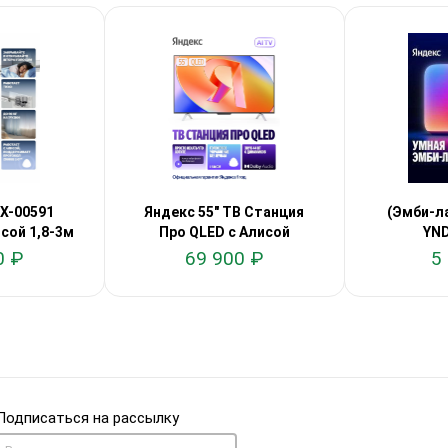
X-00591
Яндекс 55" ТВ Станция
(Эмби-л
сой 1,8-3м
Про QLED с Алисой
YND
0 ₽
69 900 ₽
5
Подписаться на рассылку