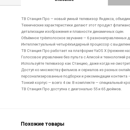
ТВ Станция Про — новый умный телевизор Яндекса, объедин
Технические характеристики делают этот продукт флагмано
детализации изображения и плавности динамичных сцен.
Объёмное трёхполосное звучание — 6 разнонаправленных д
Интеллектуальный четырёхъядерный процессор с выделен
ТВ Станция Про работает на платформе YaOS X (прежнее на
Голосовое управление без пульта с Алисой и технологией ра
Используйте телевизор как Станцию, даже когда не смотрите
Доступ ко множеству фильмов и сериалов из разных онлайн
персонализированные подборки и рекомендации контента —
Тонкий корпус — всего 4 см. В комплекте — специальный кр
ТВ Станция Про доступна с диагональю 55 и 65 дюймов.
Похожие товары