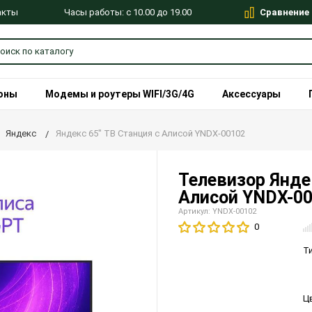
Сравнение
Часы работы: с 10.00 до 19.00
акты
оны
Модемы и роутеры WIFI/3G/4G
Аксессуары
Яндекс
Яндекс 65" ТВ Станция с Алисой YNDX-00102
Телевизор Янде
Алисой YNDX-0
Артикул: YNDX-00102
0
Т
Ц