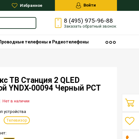
Войти
Избранное
8 (495) 975-96-88
Заказать
обратный
звонок
Проводные телефоны и Радиотелефоны
кс ТВ Станция 2 QLED
сой YNDX-00094 Черный РСТ
Нет в наличии
ип устройства
Телевизор
вет: