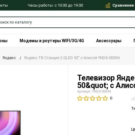
Сравнение
Часы работы: с 10.00 до 19.00
акты
оны
Модемы и роутеры WIFI/3G/4G
Аксессуары
Яндекс
Яндекс ТВ Станция 2 QLED 50" с Алисой YNDX-00094
Телевизор Янде
50&quot; с Али
Артикул: YNDX-00094
0
Т
Ц