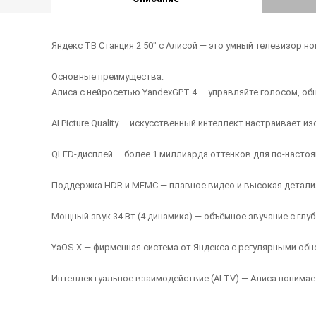
Яндекс ТВ Станция 2 50" с Алисой — это умный телевизор 
Основные преимущества:
Алиса с нейросетью YandexGPT 4 — управляйте голосом, об
AI Picture Quality — искусственный интеллект настраивает 
QLED-дисплей — более 1 миллиарда оттенков для по-настоя
Поддержка HDR и MEMC — плавное видео и высокая детализ
Мощный звук 34 Вт (4 динамика) — объёмное звучание с гл
YaOS X — фирменная система от Яндекса с регулярными об
Интеллектуальное взаимодействие (AI TV) — Алиса понимае