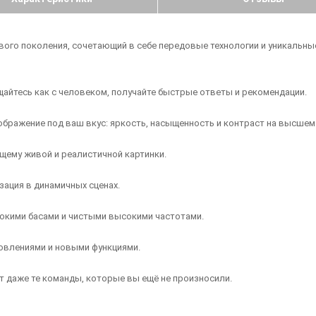
нового поколения, сочетающий в себе передовые технологии и уникальн
щайтесь как с человеком, получайте быстрые ответы и рекомендации.
изображение под ваш вкус: яркость, насыщенность и контраст на высшем
щему живой и реалистичной картинки.
ация в динамичных сценах.
убокими басами и чистыми высокими частотами.
новлениями и новыми функциями.
т даже те команды, которые вы ещё не произносили.