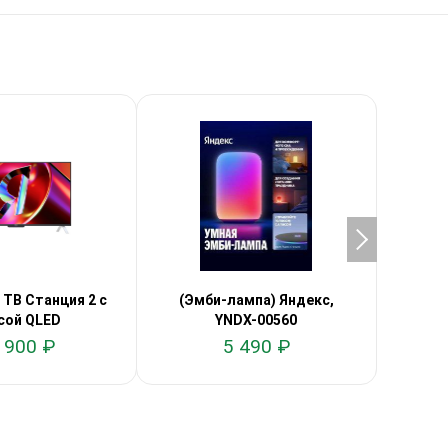
 ТВ Станция 2 с
(Эмби-лампа) Яндекс,
Ян
сой QLED
YNDX-00560
темпе
 900 ₽
5 490 ₽