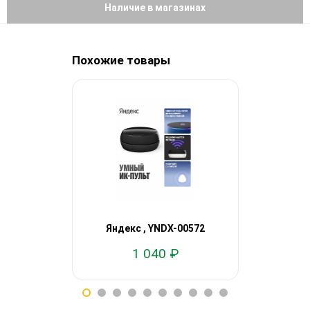
Наличие в магазинах
Похожие товары
Яндекс
Яндекс , YNDX-00572
работает 
1 040 ₽
11