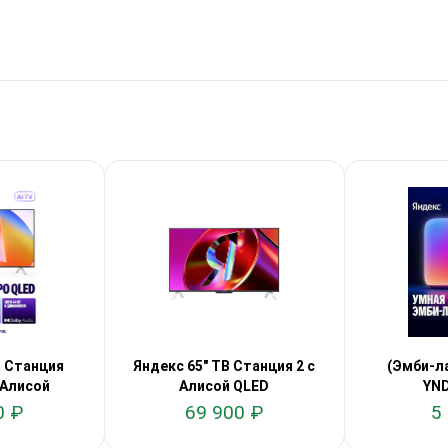
В Станция
Яндекс 65" ТВ Станция 2 с
(Эмби-л
 Алисой
Алисой QLED
YND
0 ₽
69 900 ₽
5