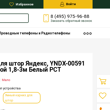
Войти
Избранное
8 (495) 975-96-88
Заказать
обратный
звонок
Проводные телефоны и Радиотелефоны
ля штор Яндекс, YNDX-00591
сой 1,8-3м Белый РСТ
Мало
ип устройства
Умный карниз для
штор