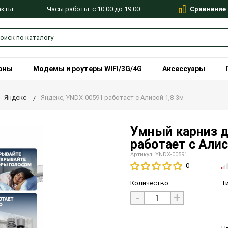
Сравнение
Часы работы: с 10.00 до 19.00
акты
оны
Модемы и роутеры WIFI/3G/4G
Аксессуары
Яндекс
Яндекс, YNDX-00591 работает с Алисой 1,8-3м
Умный карниз д
работает с Али
Артикул: YNDX-00591
0
Количество
Т
-
+