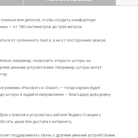
 спальне или детской, чтобы создать комфортную
ины — от 180 сантиметров до трёх метров.
ься от солнечного света, а не от посторонних звуков.
 Алисе, например, попросить открыть шторы на
ругими умными устройствами. Например, шторы могут
тор.
е режимы «Рассвет» и «Закат» — тогда карниз будет
 до шторы и задайте направление — благодаря доводчику
ом с Алисой и устройство-хаб или Яндекс Станция с
отать даже без доступа к интернету.
омогает поддерживать связь с другими умными устройствами