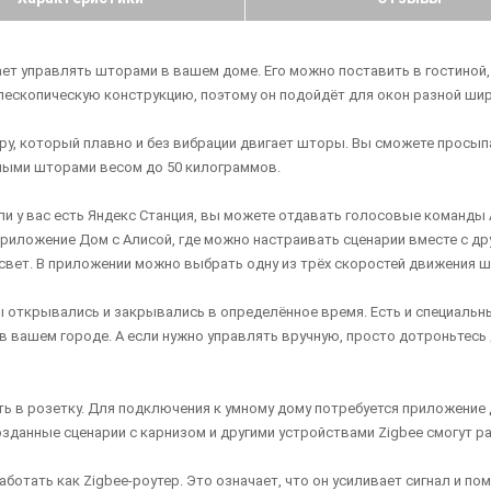
ает управлять шторами в вашем доме. Его можно поставить в гостиной,
елескопическую конструкцию, поэтому он подойдёт для окон разной шир
у, который плавно и без вибрации двигает шторы. Вы сможете просыпат
лыми шторами весом до 50 килограммов.
ли у вас есть Яндекс Станция, вы можете отдавать голосовые команды
риложение Дом с Алисой, где можно настраивать сценарии вместе с д
свет. В приложении можно выбрать одну из трёх скоростей движения ш
 открывались и закрывались в определённое время. Есть и специальны
в вашем городе. А если нужно управлять вручную, просто дотроньтесь
ь в розетку. Для подключения к умному дому потребуется приложение Д
данные сценарии с карнизом и другими устройствами Zigbee смогут раб
ботать как Zigbee-роутер. Это означает, что он усиливает сигнал и п