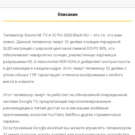
Описание
Телевизор Xiaomi Mi TV A 32 Pro 2026 Black RU — это то, что вам
нужно. Данный телевизор смарт 32 дюйма оснащен передовой
QLED-матрицей с широкой цветовой гаммой DCI-P3 90%, что
обеспечивает невероятно сочную, реалистичную картинку в
разрешении HD. А технология HDR10/HLG добавляет контрастности
и детализации в каждом кадре. Этот смарт телевизор 32 дюйма с
углом обзора 178° гарантирует отличное изображение с любого
места в комнате.
Этот телевизор смарт тв работает на обновленной операционной
системе Google TV, предлагающей персонализированные
рекомендации и легкий доступ ко всем вашим любимым
приложениям, включая YouTube, Netflix и другие стриминговые
сервисы.
Со встроенным Google Assistant вы можете управлять телевизором
32 смарт голосом, искать контент или контролировать устройства