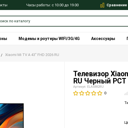
Сравнение
Часы работы: с 10.00 до 19.00
акты
оны
Модемы и роутеры WIFI/3G/4G
Аксессуары
Xiaomi Mi TV A 43" FHD 2026 RU
Телевизор Xiaom
RU Черный РСТ
Артикул: ELA5882RU
0
Т
Ц