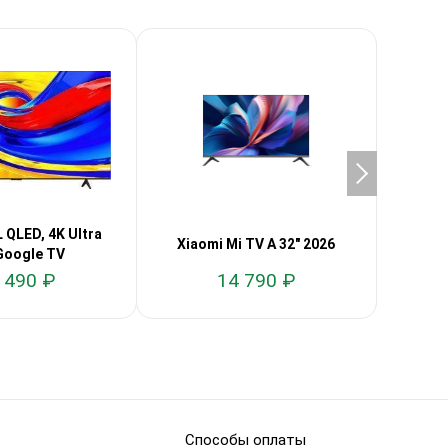
 QLED, 4K Ultra
Xiaomi Mi TV A 32" 2026
Xiaomi
Google TV
 490 ₽
14 790 ₽
Способы оплаты