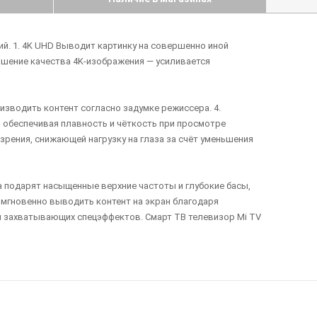
й. 1. 4K UHD Выводит картинку на совершенно иной
чшение качества 4K-изображения — усиливается
зводить контент согласно задумке режиссера. 4.
 обеспечивая плавность и чёткость при просмотре
рения, снижающей нагрузку на глаза за счёт уменьшения
 подарят насыщенные верхние частоты и глубокие басы,
т мгновенно выводить контент на экран благодаря
й и захватывающих спецэффектов. Смарт ТВ телевизор Mi TV