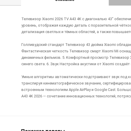
Телевизор Xiaomi 2026 TV A43 4K с диагональю 43" обеспе
уровень, отображая каждую деталь с поразительной чётко
детализация светлых и тёмных областей, а также повышает
Голливудский стандарт Телевизор 43 дюйма Xiaomi облада
Фантастическая четкость Телевизор смарт Xiaomi Mi осна
динамичных фильмов. 5. Комфортный просмотр Телевизор Xi
синего света. 6. Звук Настройка акустики от Xiaomi создаё
Умные алгоритмы автоматически подстраивают звук под ко
транслируя кинематографическое звучание, сертифицированн
встроенным технологиям Apple AirPlay и Google Cast. Боль
A43 4K 2026 — сочетание инновационных технологий, потряс