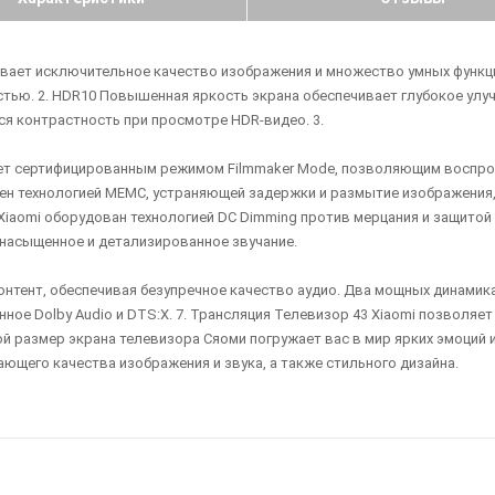
чивает исключительное качество изображения и множество умных функци
стью. 2. HDR10 Повышенная яркость экрана обеспечивает глубокое улу
ся контрастность при просмотре HDR-видео. 3.
ет сертифицированным режимом Filmmaker Mode, позволяющим воспрои
щен технологией MEMC, устраняющей задержки и размытие изображения,
aomi оборудован технологией DC Dimming против мерцания и защитой з
т насыщенное и детализированное звучание.
нтент, обеспечивая безупречное качество аудио. Два мощных динамика
ое Dolby Audio и DTS:X. 7. Трансляция Телевизор 43 Xiaomi позволяе
шой размер экрана телевизора Сяоми погружает вас в мир ярких эмоци
ающего качества изображения и звука, а также стильного дизайна.