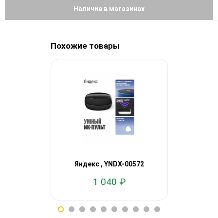
Наличие в магазинах
Похожие товары
Яндекс
Яндекс , YNDX-00572
работает 
1 040 ₽
11