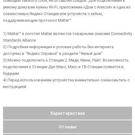
помощью липкого слоя, не оставляя следов. Для подключения к
умному дому вам нужны Wi-Fi, приложение «Дом с Алисой» и одна из
совместимых Яндекс Станций или устройств с хабом,
поддерживающим протокол Matter™
1) Matter™ и логотип Matter являются товарными знаками Connectivity
Standards Alliance
2) Подробная информация и условия работы без интернета
доступны в “Яндекс Справке” в разделе “Умный дом”
3) Можно подключить к Станции 2, Миди, Мини, Лайт. Возможность
подключения к Станции Дуо Макс, Макс и ТВ Станции появится в
будущем
4) Перед использованием устройства внимательно ознакомьтесь с
инструкцией
Характеристики
Отзывы